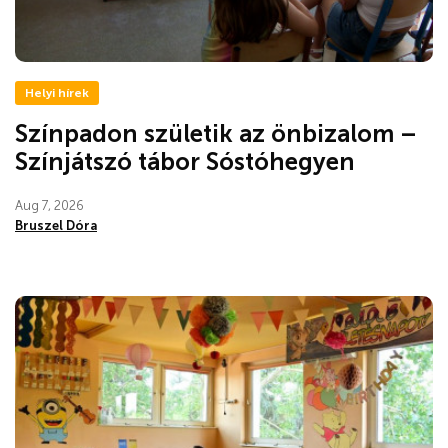
Helyi hírek
Színpadon születik az önbizalom –
Színjátszó tábor Sóstóhegyen
Aug 7, 2026
Bruszel Dóra