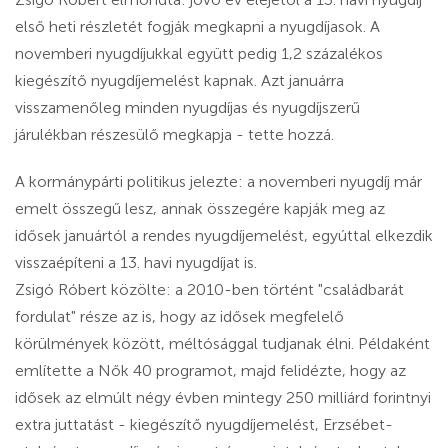
első heti részletét fogják megkapni a nyugdíjasok. A
novemberi nyugdíjukkal együtt pedig 1,2 százalékos
kiegészítő nyugdíjemelést kapnak. Azt januárra
visszamenőleg minden nyugdíjas és nyugdíjszerű
járulékban részesülő megkapja - tette hozzá.
A kormánypárti politikus jelezte: a novemberi nyugdíj már
emelt összegű lesz, annak összegére kapják meg az
idősek januártól a rendes nyugdíjemelést, egyúttal elkezdik
visszaépíteni a 13. havi nyugdíjat is.
Zsigó Róbert közölte: a 2010-ben történt "családbarát
fordulat" része az is, hogy az idősek megfelelő
körülmények között, méltósággal tudjanak élni. Példaként
említette a Nők 40 programot, majd felidézte, hogy az
idősek az elmúlt négy évben mintegy 250 milliárd forintnyi
extra juttatást - kiegészítő nyugdíjemelést, Erzsébet-