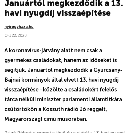
Januártól megkezdődik a 13.
havi nyugdíj visszaépítése
nyiregyhaza.hu
Okt 22, 2020
A koronavírus-járvány alatt nem csak a
gyermekes családokat, hanem az időseket is
segítjük. Januártól megkezdődik a Gyurcsány-
Bajnai kormányok által elvett 13. havi nyugdíj
visszaépítése - közölte a családokért felelős
tárca nélküli miniszter parlamenti államtitkára
csütörtökön a Kossuth rádió Jó reggelt,
Magyarország! című műsorában.
Zsigó Róbert elmondta: jövő év elejétől a 13. havi nyugdíj