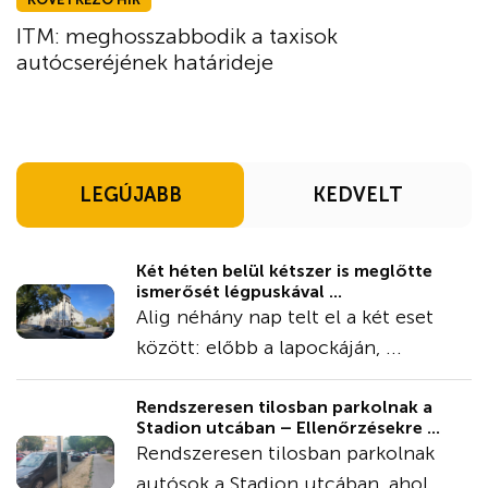
ITM: meghosszabbodik a taxisok
autócseréjének határideje
LEGÚJABB
KEDVELT
Két héten belül kétszer is meglőtte
ismerősét légpuskával ...
Alig néhány nap telt el a két eset
között: előbb a lapockáján, ...
Rendszeresen tilosban parkolnak a
Stadion utcában – Ellenőrzésekre ...
Rendszeresen tilosban parkolnak
autósok a Stadion utcában, ahol