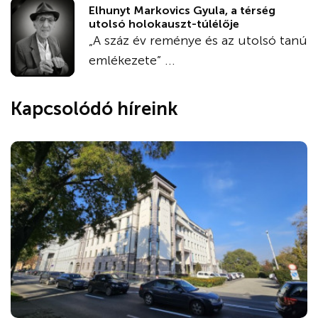
Elhunyt Markovics Gyula, a térség
utolsó holokauszt-túlélője
„A száz év reménye és az utolsó tanú
emlékezete” ...
Kapcsolódó híreink