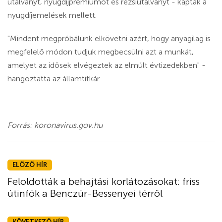
utalványt, nyugdíjprémiumot és rezsiutalványt - kaptak a
nyugdíjemelések mellett.
"Mindent megpróbálunk elkövetni azért, hogy anyagilag is
megfelelő módon tudjuk megbecsülni azt a munkát,
amelyet az idősek elvégeztek az elmúlt évtizedekben" -
hangoztatta az államtitkár.
Forrás: koronavirus.gov.hu
ELŐZŐ HÍR
Feloldották a behajtási korlátozásokat: friss
útinfók a Benczúr-Bessenyei térről
KÖVETKEZŐ HÍR