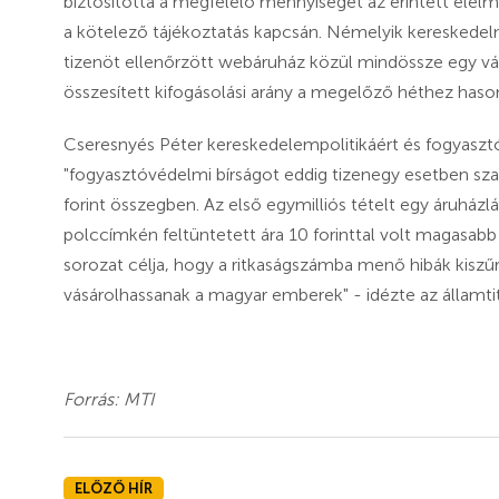
biztosította a megfelelő mennyiséget az érintett élelmi
a kötelező tájékoztatás kapcsán. Némelyik kereskedel
tizenöt ellenőrzött webáruház közül mindössze egy vál
összesített kifogásolási arány a megelőző héthez hasonl
Cseresnyés Péter kereskedelempolitikáért és fogyasztóv
"fogyasztóvédelmi bírságot eddig tizenegy esetben szab
forint összegben. Az első egymilliós tételt egy áruházlá
polccímkén feltüntetett ára 10 forinttal volt magasabb 
sorozat célja, hogy a ritkaságszámba menő hibák kiszű
vásárolhassanak a magyar emberek" - idézte az államti
Forrás: MTI
ELŐZŐ HÍR