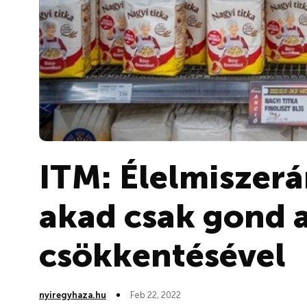
ITM: Élelmiszerá
akad csak gond 
csökkentésével
nyiregyhaza.hu
Feb 22, 2022