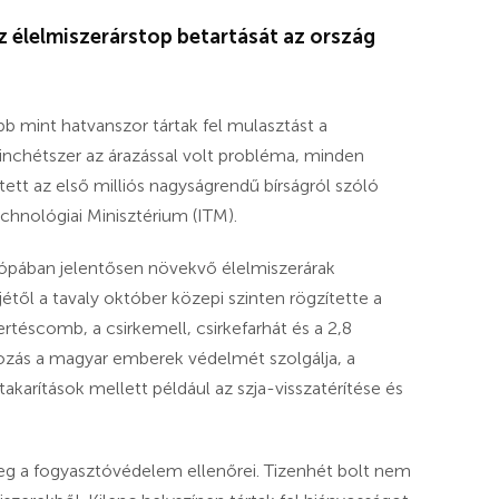
 élelmiszerárstop betartását az ország
bb mint hatvanszor tártak fel mulasztást a
nchétszer az árazással volt probléma, minden
tt az első milliós nagyságrendű bírságról szóló
chnológiai Minisztérium (ITM).
urópában jelentősen növekvő élelmiszerárak
étől a tavaly október közepi szinten rögzítette a
sertéscomb, a csirkemell, csirkefarhát és a 2,8
ozás a magyar emberek védelmét szolgálja, a
arítások mellett például az szja-visszatérítése és
eg a fogyasztóvédelem ellenőrei. Tizenhét bolt nem