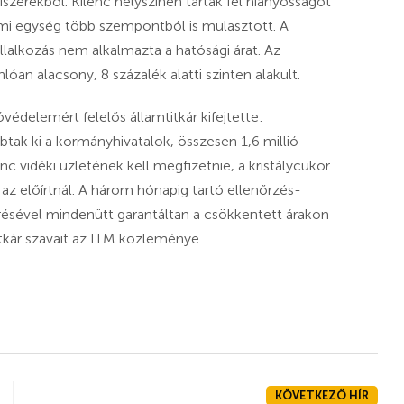
szerekből. Kilenc helyszínen tártak fel hiányosságot
mi egység több szempontból is mulasztott. A
lalkozás nem alkalmazta a hatósági árat. Az
óan alacsony, 8 százalék alatti szinten alakult.
édelemért felelős államtitkár kifejtette:
tak ki a kormányhivatalok, összesen 1,6 millió
nc vidéki üzletének kell megfizetnie, a kristálycukor
az előírtnál. A három hónapig tartó ellenőrzés-
résével mindenütt garantáltan a csökkentett árakon
tkár szavait az ITM közleménye.
KÖVETKEZŐ HÍR