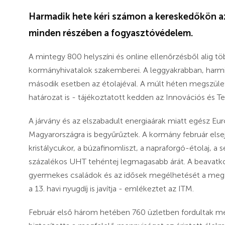
Harmadik hete kéri számon a kereskedőkön az
minden részében a fogyasztóvédelem.
A mintegy 800 helyszíni és online ellenőrzésből alig tö
kormányhivatalok szakemberei. A leggyakrabban, harmi
második esetben az étolajéval. A múlt héten megszülete
határozat is - tájékoztatott kedden az Innovációs és Te
A járvány és az elszabadult energiaárak miatt egész E
Magyarországra is begyűrűztek. A kormány február elsej
kristálycukor, a búzafinomliszt, a napraforgó-étolaj, a 
százalékos UHT tehéntej legmagasabb árát. A beavatk
gyermekes családok és az idősek megélhetését a megtak
a 13. havi nyugdíj is javítja - emlékeztet az ITM.
Február első három hetében 760 üzletben fordultak m