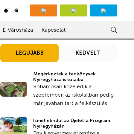
E-Városháza
Kapcsolat
LEGÚJABB
KEDVELT
Megérkeztek a tankönyvek
Nyíregyháza iskoláiba
Rohamosan közeledik a
szeptember, az iskolákban pedig
már javában tart a felkészülés ...
Ismét elindul az Újéletfa Program
Nyíregyházán
Egy kisgyermek érkezése a