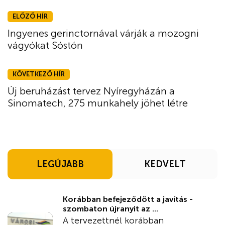
ELŐZŐ HÍR
Ingyenes gerinctornával várják a mozogni
vágyókat Sóstón
KÖVETKEZŐ HÍR
Új beruházást tervez Nyíregyházán a
Sinomatech, 275 munkahely jöhet létre
LEGÚJABB
KEDVELT
Korábban befejeződött a javítás -
szombaton újranyit az ...
A tervezettnél korábban