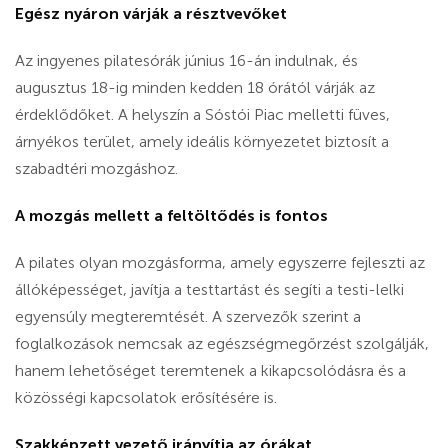
Egész nyáron várják a résztvevőket
Az ingyenes pilatesórák június 16-án indulnak, és
augusztus 18-ig minden kedden 18 órától várják az
érdeklődőket. A helyszín a Sóstói Piac melletti füves,
árnyékos terület, amely ideális környezetet biztosít a
szabadtéri mozgáshoz.
A mozgás mellett a feltöltődés is fontos
A pilates olyan mozgásforma, amely egyszerre fejleszti az
állóképességet, javítja a testtartást és segíti a testi-lelki
egyensúly megteremtését. A szervezők szerint a
foglalkozások nemcsak az egészségmegőrzést szolgálják,
hanem lehetőséget teremtenek a kikapcsolódásra és a
közösségi kapcsolatok erősítésére is.
Szakképzett vezető irányítja az órákat