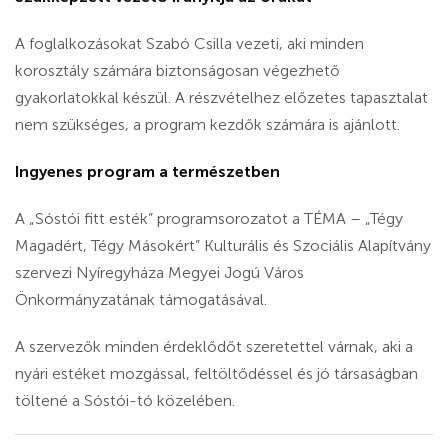
A foglalkozásokat Szabó Csilla vezeti, aki minden
korosztály számára biztonságosan végezhető
gyakorlatokkal készül. A részvételhez előzetes tapasztalat
nem szükséges, a program kezdők számára is ajánlott.
Ingyenes program a természetben
A „Sóstói fitt esték” programsorozatot a TÉMA – „Tégy
Magadért, Tégy Másokért” Kulturális és Szociális Alapítvány
szervezi Nyíregyháza Megyei Jogú Város
Önkormányzatának támogatásával.
A szervezők minden érdeklődőt szeretettel várnak, aki a
nyári estéket mozgással, feltöltődéssel és jó társaságban
töltené a Sóstói-tó közelében.