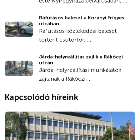
este Nyíregyháza belvárosában, ...
Ráfutásos baleset a Korányi Frigyes
utcában
Ráfutásos közlekedési baleset
történt csütörtök ...
Járda-helyreállítás zajlik a Rákóczi
utcán
Járda-helyreállítási munkálatok
zajlanak a Rákóczi ...
Kapcsolódó híreink