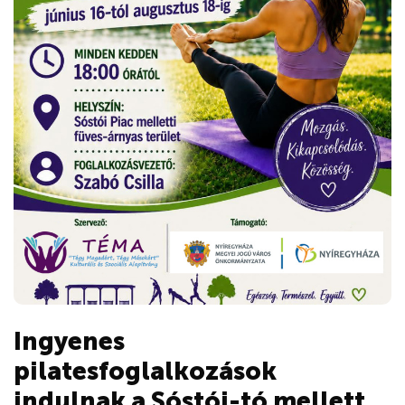
Ingyenes
pilatesfoglalkozások
indulnak a Sóstói-tó mellett