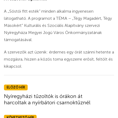
A „Sóstói fitt esték” minden alkalma ingyenesen
látogatható. A programot a TÉMA – „Tégy Magadért, Tégy
Másokért” Kulturális és Szociális Alapítvány szervezi
Nyíregyháza Megyei Jogú Város Önkormányzatának
támogatásával.
A szervezők azt üzenik: érdemes egy órát szánni hetente a
mozgásra, hiszen a közös torna egyszerre erősít, feltölt és
kikapcsol.
ELŐZŐ HÍR
Nyíregyházi tűzoltók is órákon át
harcoltak a nyírbátori csarnoktűznél
KÖVETKEZŐ HÍR