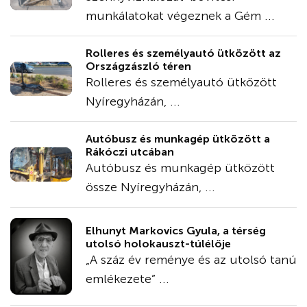
munkálatokat végeznek a Gém ...
Rolleres és személyautó ütközött az
Országzászló téren
Rolleres és személyautó ütközött
Nyíregyházán, ...
Autóbusz és munkagép ütközött a
Rákóczi utcában
Autóbusz és munkagép ütközött
össze Nyíregyházán, ...
Elhunyt Markovics Gyula, a térség
utolsó holokauszt-túlélője
„A száz év reménye és az utolsó tanú
emlékezete” ...