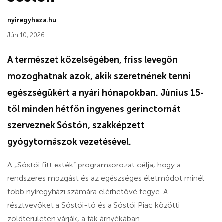
nyiregyhaza.hu
Jún 10, 2026
A természet közelségében, friss levegőn
mozoghatnak azok, akik szeretnének tenni
egészségükért a nyári hónapokban. Június 15-
től minden hétfőn ingyenes gerinctornát
szerveznek Sóstón, szakképzett
gyógytornászok vezetésével.
A „Sóstói fitt esték” programsorozat célja, hogy a
rendszeres mozgást és az egészséges életmódot minél
több nyíregyházi számára elérhetővé tegye. A
résztvevőket a Sóstói-tó és a Sóstói Piac közötti
zöldterületen várják, a fák árnyékában.