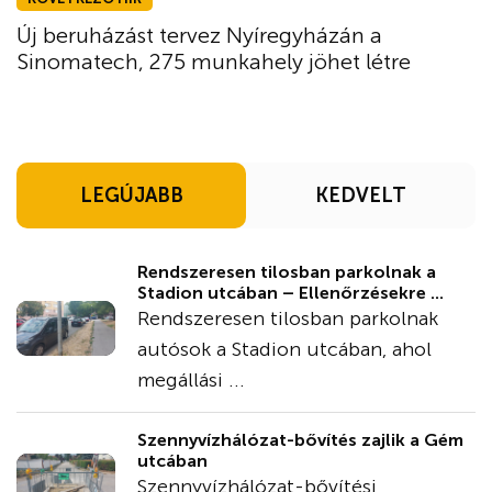
Új beruházást tervez Nyíregyházán a
Sinomatech, 275 munkahely jöhet létre
LEGÚJABB
KEDVELT
Rendszeresen tilosban parkolnak a
Stadion utcában – Ellenőrzésekre ...
Rendszeresen tilosban parkolnak
autósok a Stadion utcában, ahol
megállási ...
Szennyvízhálózat-bővítés zajlik a Gém
utcában
Szennyvízhálózat-bővítési