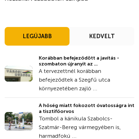
LEGÚJABB
KEDVELT
Korábban befejeződött a javítás -
szombaton újranyit az ...
A tervezettnél korábban
befejeződtek a Szegfű utca
környezetében zajló ...
A hőség miatt fokozott óvatosságra int
a tisztifőorvos
Tombol a kánikula Szabolcs-
Szatmár-Bereg vármegyében is,
harmadfokú ...