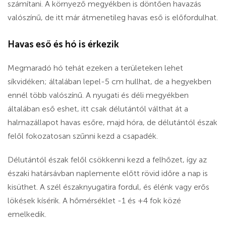
számítani. A környező megyékben is döntően havazás
valószínű, de itt már átmenetileg havas eső is előfordulhat.
Havas eső és hó is érkezik
Megmaradó hó tehát ezeken a területeken lehet
síkvidéken; általában lepel-5 cm hullhat, de a hegyekben
ennél több valószínű. A nyugati és déli megyékben
általában eső eshet, itt csak délutántól válthat át a
halmazállapot havas esőre, majd hóra, de délutántól észak
felől fokozatosan szűnni kezd a csapadék.
Délutántól észak felől csökkenni kezd a felhőzet, így az
északi határsávban naplemente előtt rövid időre a nap is
kisüthet. A szél északnyugatira fordul, és élénk vagy erős
lökések kísérik. A hőmérséklet -1 és +4 fok közé
emelkedik.