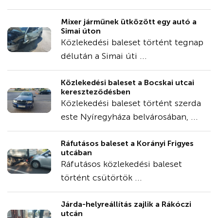
Mixer járműnek ütközött egy autó a
Simai úton
Közlekedési baleset történt tegnap
délután a Simai úti ...
Közlekedési baleset a Bocskai utcai
kereszteződésben
Közlekedési baleset történt szerda
este Nyíregyháza belvárosában, ...
Ráfutásos baleset a Korányi Frigyes
utcában
Ráfutásos közlekedési baleset
történt csütörtök ...
Járda-helyreállítás zajlik a Rákóczi
utcán