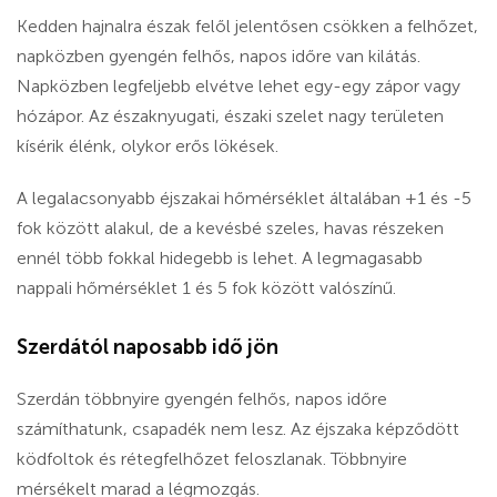
Kedden hajnalra észak felől jelentősen csökken a felhőzet,
napközben gyengén felhős, napos időre van kilátás.
Napközben legfeljebb elvétve lehet egy-egy zápor vagy
hózápor. Az északnyugati, északi szelet nagy területen
kísérik élénk, olykor erős lökések.
A legalacsonyabb éjszakai hőmérséklet általában +1 és -5
fok között alakul, de a kevésbé szeles, havas részeken
ennél több fokkal hidegebb is lehet. A legmagasabb
nappali hőmérséklet 1 és 5 fok között valószínű.
Szerdától naposabb idő jön
Szerdán többnyire gyengén felhős, napos időre
számíthatunk, csapadék nem lesz. Az éjszaka képződött
ködfoltok és rétegfelhőzet feloszlanak. Többnyire
mérsékelt marad a légmozgás.