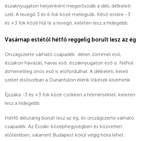
északnyugaton helyenként megerősödik a déli, délkeleti
szél. A levegő 3 és 6 fok közé melegszik. Késő estére -3
és +3 fok közé hűl le a levegő, keleten lesz a hidegebb.
Vasárnap estétől hétfő reggelig borult lesz az ég
Országszerte várható csapadék: délen zömmel eső,
északon havazás, havas eső, északnyugaton eső is. Néhol
átmenetileg ónos eső is előfordulhat. A délkeleti, keleti
szelet elsősorban a Dunántúlon élénk lökések kísérhetik.
Éjszaka -3 és +3 fok közé csökken a hőmérséklet, keleten
lesz a hidegebb.
Hétfő délutánig borult lesz az ég, és országszerte várható
csapadék. Az Északi-középhegységben és közvetlen
előterében, valamint Budapest körül végig hóra lehet