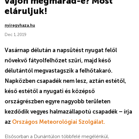
vajon megmarad-e? Most
eláruljuk!
nyiregyhaza.hu
Dec 1, 2019
Vasárnap délután a napsütést nyugat felől
növekvő fátyolfelhőzet szűri, majd késő
délutántól megvastagszik a felhőtakaró.
Napközben csapadék nem lesz, aztán estétől,
késő estétől a nyugati és középső
országrészben egyre nagyobb területen
kezdődik vegyes halmazállapotú csapadék – írja
az
Országos Meteorológiai Szolgálat.
Elsősorban a Dunántúlon többfelé megélénkül,