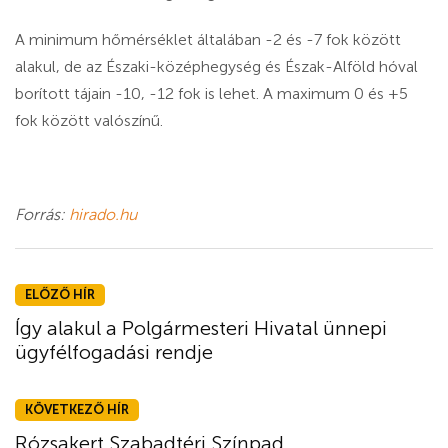
A minimum hőmérséklet általában -2 és -7 fok között
alakul, de az Északi-középhegység és Észak-Alföld hóval
borított tájain -10, -12 fok is lehet. A maximum 0 és +5
fok között valószínű.
Forrás:
hirado.hu
ELŐZŐ HÍR
Így alakul a Polgármesteri Hivatal ünnepi
ügyfélfogadási rendje
KÖVETKEZŐ HÍR
Rózsakert Szabadtéri Színpad