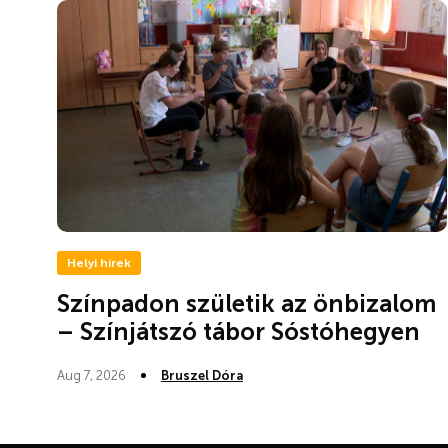
Helyi hírek
Színpadon születik az önbizalom
– Színjátszó tábor Sóstóhegyen
Aug 7, 2026
Bruszel Dóra