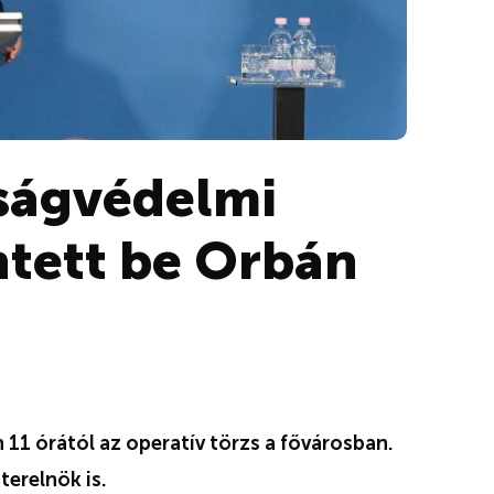
ságvédelmi
ntett be Orbán
 11 órától az operatív törzs a fővárosban.
terelnök is.