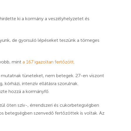
 hirdette ki a kormány a veszélyhelyzetet és
gyunk, de gyorsuló lépéseket teszünk a tömeges
yobb, mint
a 167 igazoltan fertőzött
.
m mutatnak tüneteket, nem betegek. 27-en viszont
kórházi, intenzív ellátásra szorulnak.
zte hozzá a kormányfő.
özül öten szív-, érrendszeri és cukorbetegségben
tos betegségben szenvedő fertőzöttek is voltak. Az