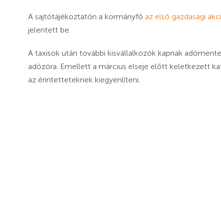
A sajtótájékoztatón a kormányfő
az első gazdasági akc
jelentett be.
A taxisok után további kisvállalkozók kapnak adómente
adózóra. Emellett a március elseje előtt keletkezett k
az érintetteteknek kiegyenlíteni.