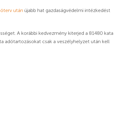
ióterv után
újabb hat gazdaságvédelmi intézkedést
sséget. A korábbi kedvezmény kiterjed a 81480 kata
ata adótartozásokat csak a veszélyhelyzet után kell