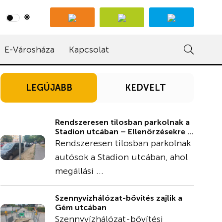
E-Városháza
Kapcsolat
LEGÚJABB
KEDVELT
Rendszeresen tilosban parkolnak a
Stadion utcában – Ellenőrzésekre ...
Rendszeresen tilosban parkolnak
autósok a Stadion utcában, ahol
megállási ...
Szennyvízhálózat-bővítés zajlik a
Gém utcában
Szennyvízhálózat-bővítési