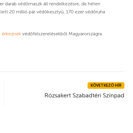
er darab védőmaszk áll rendelkezésre, de héten
lett 20 millió pár védőkesztyű, 170 ezer védőruha
k érkeznek
védőfelszerelésekből Magyarországra.
KÖVETKEZŐ HÍR
Rózsakert Szabadtéri Színpad