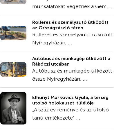
munkálatokat végeznek a Gém ...
Rolleres és személyautó ütközött
az Országzászló téren
Rolleres és személyautó ütközött
Nyíregyházán, ...
Autóbusz és munkagép ütközött a
Rákóczi utcában
Autóbusz és munkagép ütközött
össze Nyíregyházán, ...
Elhunyt Markovics Gyula, a térség
utolsó holokauszt-túlélője
„A száz év reménye és az utolsó
tanú emlékezete” ...