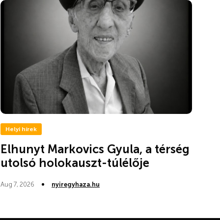
Helyi hírek
Elhunyt Markovics Gyula, a térség
utolsó holokauszt-túlélője
Aug 7, 2026
nyiregyhaza.hu