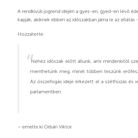
A rendkívüli jogrend idején a gyes-en, gyed-en lévő édes
kapják, akiknek ebben az időszakban járna le az ellátás
Hozzátette:
Nehéz időszak előtt állunk, ami mindenkitől sze
menthetünk meg, minél többen teszünk erőfesz
Az összefogás ideje érkezett el a széthúzás és vi
parlamentben.
– emelte ki Orbán Viktor.