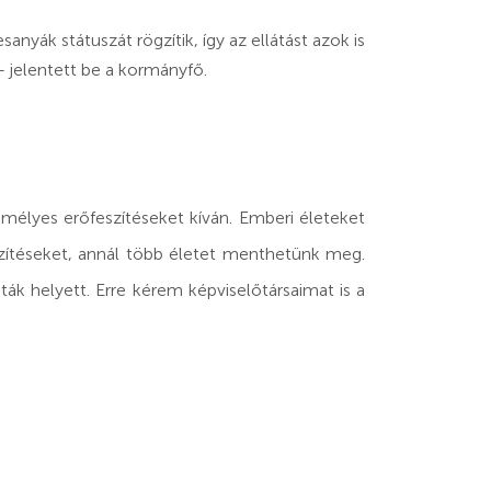
anyák státuszát rögzítik, így az ellátást azok is
 – jelentett be a kormányfő.
mélyes erőfeszítéseket kíván. Emberi életeket
ítéseket, annál több életet menthetünk meg.
ták helyett. Erre kérem képviselőtársaimat is a