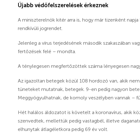
Újabb védőfelszerelések érkeznek
A miniszterelnök kitér arra is, hogy már tizenként napja
rendkívüli jogrendet.
Jelenleg a vírus terjedésének második szakaszában va
fertőzések felé – mondta.
A ténylegesen megfertőzöttek száma lényegesen nag
Az igazoltan betegek közül 108 hordozó van, akik ne
tüneteket mutatnak, betegek. 9-en pedig nagyon beteg, 
Meggyógyulhatnak, de komoly veszélyben vannak – fű
Hét halálos áldozatot is követelt a koronavírus, akik k
szenvedtek, mellettük pedig vastagbél, illetve dagana
elhunytak átlagéletkora pedig 69 év volt.