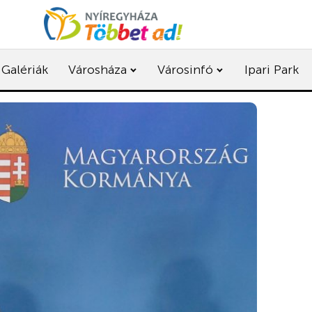
Galériák
Városháza
Városinfó
Ipari Park