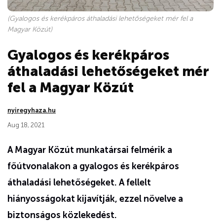
(Gyalogos és kerékpáros áthaladási lehetőségeket mér fel a
Magyar Közút)
Gyalogos és kerékpáros
áthaladási lehetőségeket mér
fel a Magyar Közút
nyiregyhaza.hu
Aug 18, 2021
A Magyar Közút munkatársai felmérik a
főútvonalakon a gyalogos és kerékpáros
áthaladási lehetőségeket. A fellelt
hiányosságokat kijavítják, ezzel növelve a
biztonságos közlekedést.