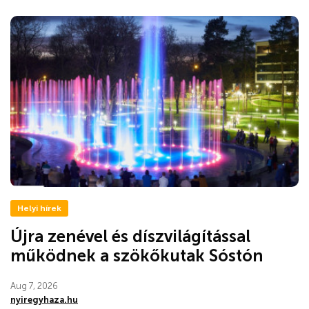
Helyi hírek
Újra zenével és díszvilágítással
működnek a szökőkutak Sóstón
Aug 7, 2026
nyiregyhaza.hu