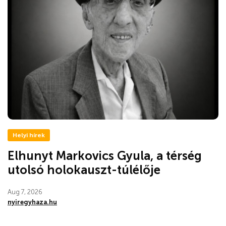
Helyi hírek
Elhunyt Markovics Gyula, a térség
utolsó holokauszt-túlélője
Aug 7, 2026
nyiregyhaza.hu