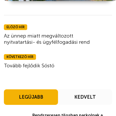
ELŐZŐ HÍR
Az ünnep miatt megváltozott
nyitvatartási- és ügyfélfogadási rend
KÖVETKEZŐ HÍR
Tovább fejlődik Sóstó
LEGÚJABB
KEDVELT
Rendszeresen tilosban parkolnak a