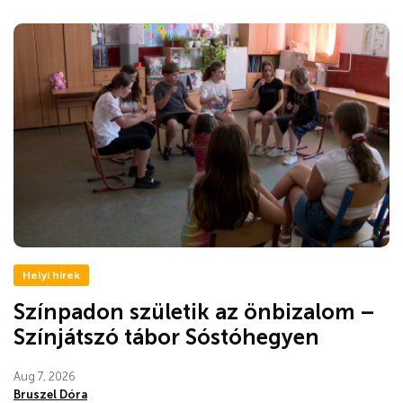
Helyi hírek
Színpadon születik az önbizalom –
Színjátszó tábor Sóstóhegyen
Aug 7, 2026
Bruszel Dóra