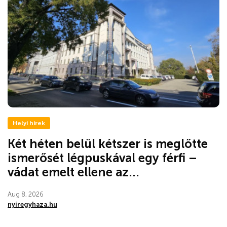
Helyi hírek
Két héten belül kétszer is meglőtte
ismerősét légpuskával egy férfi –
vádat emelt ellene az...
Aug 8, 2026
nyiregyhaza.hu