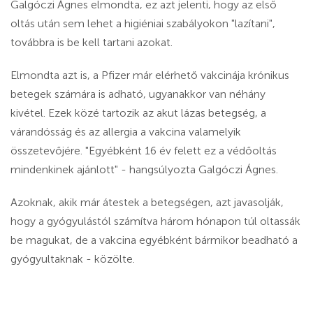
Galgóczi Ágnes elmondta, ez azt jelenti, hogy az első
oltás után sem lehet a higiéniai szabályokon "lazítani",
továbbra is be kell tartani azokat.
Elmondta azt is, a Pfizer már elérhető vakcinája krónikus
betegek számára is adható, ugyanakkor van néhány
kivétel. Ezek közé tartozik az akut lázas betegség, a
várandósság és az allergia a vakcina valamelyik
összetevőjére. "Egyébként 16 év felett ez a védőoltás
mindenkinek ajánlott" - hangsúlyozta Galgóczi Ágnes.
Azoknak, akik már átestek a betegségen, azt javasolják,
hogy a gyógyulástól számítva három hónapon túl oltassák
be magukat, de a vakcina egyébként bármikor beadható a
gyógyultaknak - közölte.