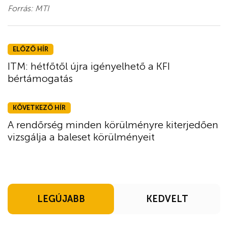
Forrás: MTI
ELŐZŐ HÍR
ITM: hétfőtől újra igényelhető a KFI
bértámogatás
KÖVETKEZŐ HÍR
A rendőrség minden körülményre kiterjedően
vizsgálja a baleset körülményeit
LEGÚJABB
KEDVELT