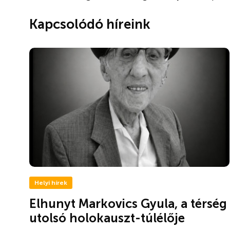
Kapcsolódó híreink
Helyi hírek
Elhunyt Markovics Gyula, a térség
utolsó holokauszt-túlélője