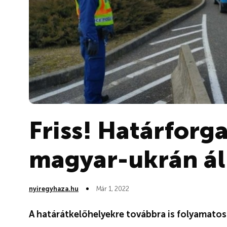
Friss! Határforg
magyar-ukrán á
nyiregyhaza.hu
Már 1, 2022
A határátkelőhelyekre továbbra is folyamato