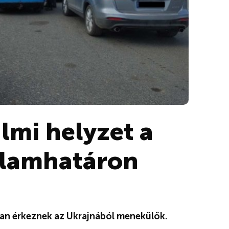
almi helyzet a
llamhatáron
san érkeznek az Ukrajnából menekülők.