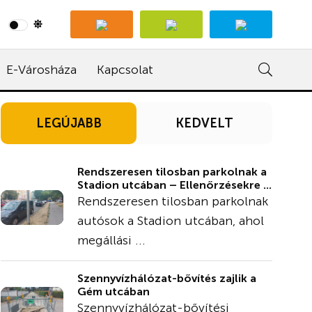
E-Városháza
Kapcsolat
LEGÚJABB
KEDVELT
Rendszeresen tilosban parkolnak a
Stadion utcában – Ellenőrzésekre ...
Rendszeresen tilosban parkolnak
autósok a Stadion utcában, ahol
megállási ...
Szennyvízhálózat-bővítés zajlik a
Gém utcában
Szennyvízhálózat-bővítési