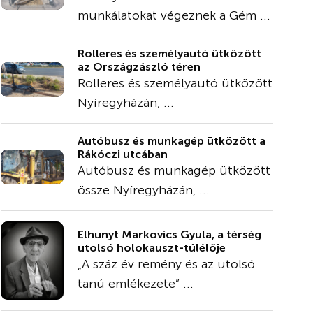
munkálatokat végeznek a Gém ...
Rolleres és személyautó ütközött
az Országzászló téren
Rolleres és személyautó ütközött
Nyíregyházán, ...
Autóbusz és munkagép ütközött a
Rákóczi utcában
Autóbusz és munkagép ütközött
össze Nyíregyházán, ...
Elhunyt Markovics Gyula, a térség
utolsó holokauszt-túlélője
„A száz év remény és az utolsó
tanú emlékezete” ...