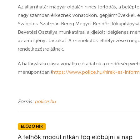
Az államhatár magyar oldalán nincs torlódás, a belépt
nagy számban érkeznek vonatokon, gépjárművekkel, és
Szabolcs-Szatmár-Bereg Megyei Rendőr-főkapitányság 
Bevetési Osztálya munkatársai a kijelölt ideiglenes me
az arra igényt tartókat. A menekülők elhelyezése mego
rendelkezésre állnak.
A határvárakozásra vonatkozó adatok a rendőrség webo
menüpontban (
https://www.police.hu/hirek-es-inform
Forrás:
police.hu
ELŐZŐ HÍR
A felhők mögül ritkán fog előbújni a nap