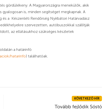
etés gördülékeny. A Magyarországra menekülők, akik
 gyalogosan is, minden segítséget megkapnak. A
és a Készenléti Rendőrség Nyírbátori Határvadász
nedékhelyekre szervezetten, autóbuszokkal szállítják
ldott, az ellátásukhoz szükséges készletek
ldalán a határinfó
aciok/hatarinfo
) találhatóak.
KÖVETKEZŐ HÍR
Tovább fejlődik Sóstó