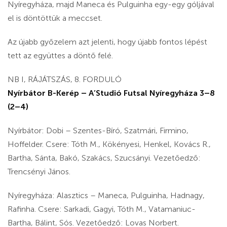
Nyíregyháza, majd Maneca és Pulguinha egy-egy góljával
el is döntöttük a meccset.
Az újabb győzelem azt jelenti, hogy újabb fontos lépést
tett az együttes a döntő felé.
NB I, RÁJÁTSZÁS, 8. FORDULÓ
Nyírbátor B-Kerép – A’Studió Futsal Nyíregyháza 3–8
(2–4)
Nyírbátor: Dobi – Szentes-Bíró, Szatmári, Firmino,
Hoffelder. Csere: Tóth M., Kökényesi, Henkel, Kovács R.,
Bartha, Sánta, Bakó, Szakács, Szucsányi. Vezetőedző:
Trencsényi János.
Nyíregyháza: Alasztics – Maneca, Pulguinha, Hadnagy,
Rafinha. Csere: Sarkadi, Gagyi, Tóth M., Vatamaniuc-
Bartha, Bálint, Sós. Vezetőedző: Lovas Norbert.