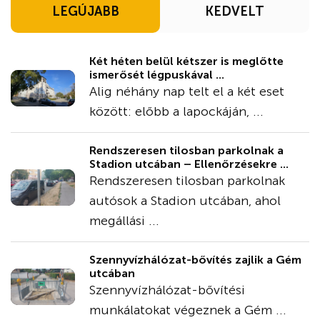
LEGÚJABB
KEDVELT
Két héten belül kétszer is meglőtte
ismerősét légpuskával ...
Alig néhány nap telt el a két eset
között: előbb a lapockáján, ...
Rendszeresen tilosban parkolnak a
Stadion utcában – Ellenőrzésekre ...
Rendszeresen tilosban parkolnak
autósok a Stadion utcában, ahol
megállási ...
Szennyvízhálózat-bővítés zajlik a Gém
utcában
Szennyvízhálózat-bővítési
munkálatokat végeznek a Gém ...