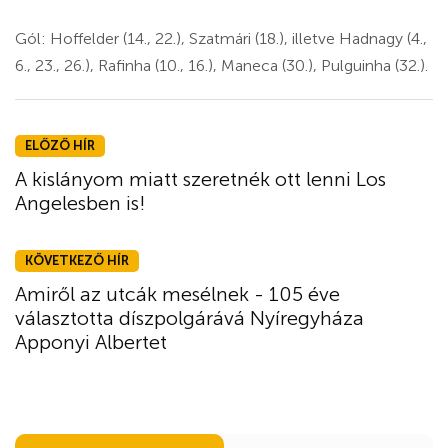
Gól: Hoffelder (14., 22.), Szatmári (18.), illetve Hadnagy (4.,
6., 23., 26.), Rafinha (10., 16.), Maneca (30.), Pulguinha (32.).
ELŐZŐ HÍR
A kislányom miatt szeretnék ott lenni Los
Angelesben is!
KÖVETKEZŐ HÍR
Amiről az utcák mesélnek - 105 éve
választotta díszpolgárává Nyíregyháza
Apponyi Albertet