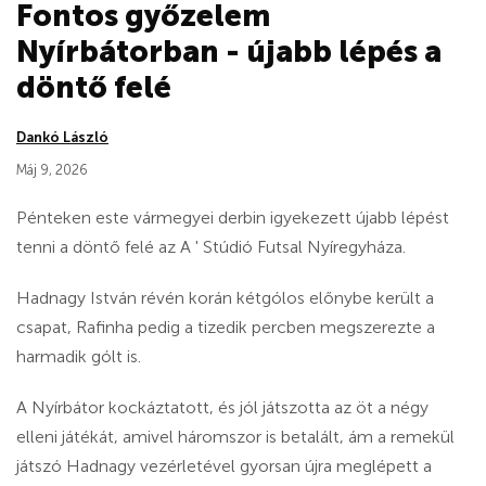
Fontos győzelem
Nyírbátorban - újabb lépés a
döntő felé
Dankó László
Máj 9, 2026
Pénteken este vármegyei derbin igyekezett újabb lépést
tenni a döntő felé az A ' Stúdió Futsal Nyíregyháza.
Hadnagy István révén korán kétgólos előnybe került a
csapat, Rafinha pedig a tizedik percben megszerezte a
harmadik gólt is.
A Nyírbátor kockáztatott, és jól játszotta az öt a négy
elleni játékát, amivel háromszor is betalált, ám a remekül
játszó Hadnagy vezérletével gyorsan újra meglépett a