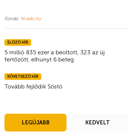
Forrás:
hirado.hu
ELŐZŐ HÍR
5 millió 835 ezer a beoltott, 323 az új
fertőzött, elhunyt 6 beteg
KÖVETKEZŐ HÍR
Tovább fejlődik Sóstó
LEGÚJABB
KEDVELT