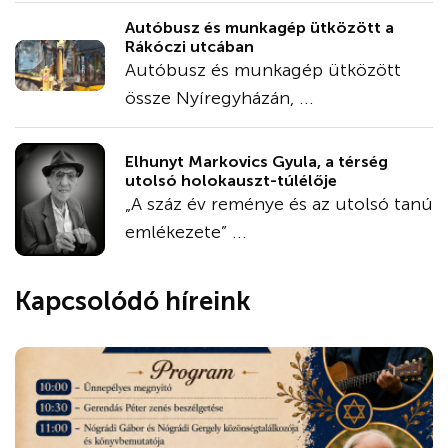
Autóbusz és munkagép ütközött a
Rákóczi utcában
Autóbusz és munkagép ütközött
össze Nyíregyházán, ...
Elhunyt Markovics Gyula, a térség
utolsó holokauszt-túlélője
„A száz év reménye és az utolsó tanú
emlékezete” ...
Kapcsolódó híreink