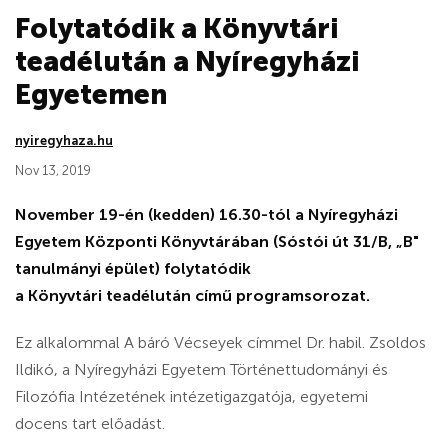
Folytatódik a Könyvtári
teadélután a Nyíregyházi
Egyetemen
nyiregyhaza.hu
Nov 13, 2019
November 19-én (kedden) 16.30-tól a Nyíregyházi
Egyetem Központi Könyvtárában (Sóstói út 31/B, „B"
tanulmányi épület) folytatódik
a Könyvtári teadélután című programsorozat.
Ez alkalommal A báró Vécseyek címmel Dr. habil. Zsoldos
Ildikó, a Nyíregyházi Egyetem Történettudományi és
Filozófia Intézetének intézetigazgatója, egyetemi
docens tart előadást.