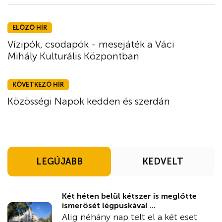
ELŐZŐ HÍR
Vízipók, csodapók - mesejáték a Váci
Mihály Kulturális Központban
KÖVETKEZŐ HÍR
Közösségi Napok kedden és szerdán
LEGÚJABB
KEDVELT
Két héten belül kétszer is meglőtte
ismerősét légpuskával ...
Alig néhány nap telt el a két eset