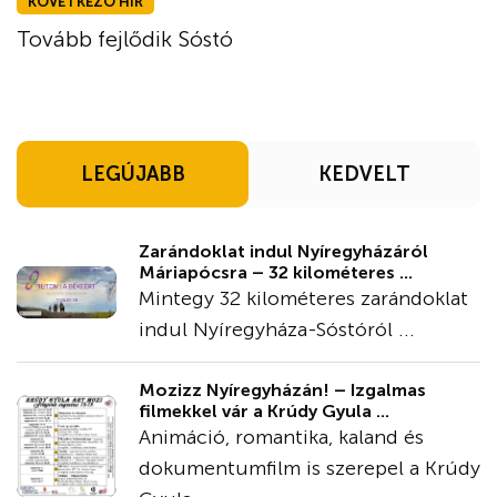
KÖVETKEZŐ HÍR
Tovább fejlődik Sóstó
LEGÚJABB
KEDVELT
Zarándoklat indul Nyíregyházáról
Máriapócsra – 32 kilométeres ...
Mintegy 32 kilométeres zarándoklat
indul Nyíregyháza-Sóstóról ...
Mozizz Nyíregyházán! – Izgalmas
filmekkel vár a Krúdy Gyula ...
Animáció, romantika, kaland és
dokumentumfilm is szerepel a Krúdy