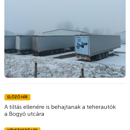
ELŐZŐ HÍR
A tiltás ellenére is behajtanak a teherautók
a Bogyó utcára