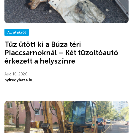
Az utakról
Tűz ütött ki a Búza téri
Piaccsarnoknál – Két tűzoltóautó
érkezett a helyszínre
Aug 10, 2026
nyiregyhaza.hu