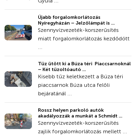
Gyula ...
Újabb forgalomkorlátozás
Nyíregyházán – Jelzőlámpát is ...
Szennyvízvezeték-korszerűsítés
miatt forgalomkorlátozás kezdődött
...
Tűz ütött ki a Búza téri Piaccsarnoknál
– Két tűzoltóautó ...
Kisebb tűz keletkezett a Búza téri
piaccsarnok Búza utca felőli
bejáratánál ...
Rossz helyen parkoló autók
akadályozzák a munkát a Schmidt ...
Szennyvízvezeték-korszerűsítés
zajlik forgalomkorlátozás mellett ...