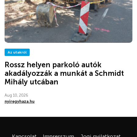
Az utakról
Rossz helyen parkoló autók
akadályozzák a munkát a Schmidt
Mihály utcában
Aug 10, 2026
nyiregyhaza.hu
Kapcsolat
Impresszum
Jogi nyilatkozat