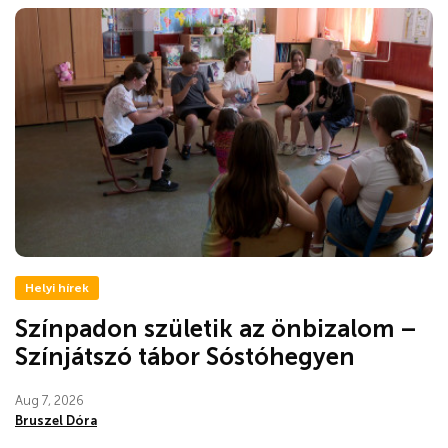
Helyi hírek
Színpadon születik az önbizalom –
Színjátszó tábor Sóstóhegyen
Aug 7, 2026
Bruszel Dóra