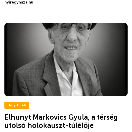
nyiregyhaza.hu
Helyi hírek
Elhunyt Markovics Gyula, a térség
utolsó holokauszt-túlélője