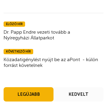
ELŐZŐ HÍR
Dr. Papp Endre vezeti tovább a
Nyíregyházi Állatparkot
KÖVETKEZŐ HÍR
Közadatigénylést nyújt be az aPont - külön
forrást követelnek
LEGÚJABB
KEDVELT