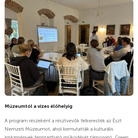
Múzeumtól a vizes élőhelyig
A program részeként a résztvevők felkeresték az Észt
Nemzeti Múzeumot, ahol bemutatták a kulturális
intézmények fenntartható működését támogató „Green