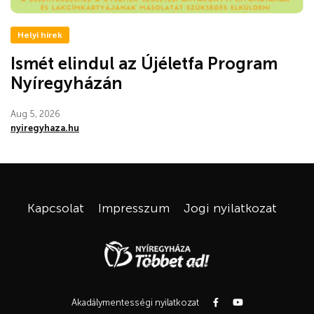
Helyi hírek
Ismét elindul az Újéletfa Program
Nyíregyházán
Aug 5, 2026
nyiregyhaza.hu
Kapcsolat
Impresszum
Jogi nyilatkozat
Akadálymentességi nyilatkozat