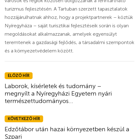
városok és régiók közösen dolgozzanak a fenntartható
turizmus fejlesztésén. A Tartuban szerzett tapasztalatok
hozzájárulhatnak ahhoz, hogy a projektpartnerek – köztük
Nyíregyháza – saját turisztikai fejlesztéseik során is olyan
megoldásokat alkalmazzanak, amelyek egyensúlyt
teremtenek a gazdasági fejlődés, a társadalmi szempontok
és a környezetvédelem között.
ELŐZŐ HÍR
Laborok, kísérletek és tudomány –
megnyílt a Nyíregyházi Egyetem nyári
természettudományos...
KÖVETKEZŐ HÍR
Edzőtábor után hazai környezetben készül a
Szpari