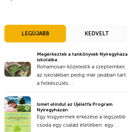
LEGÚJABB
KEDVELT
Megérkeztek a tankönyvek Nyíregyháza
iskoláiba
Rohamosan közeledik a szeptember,
az iskolákban pedig már javában tart
a felkészülés ...
Ismét elindul az Újéletfa Program
Nyíregyházán
Egy kisgyermek érkezése a legszebb
csoda egy család életében: egy ...