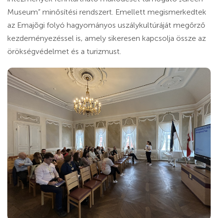
Museum” minősítési rendszert. Emellett megismerkedtek
az Emajõgi folyó hagyományos uszálykultúráját megőrző
kezdeményezéssel is, amely sikeresen kapcsolja össze az
örökségvédelmet és a turizmust.