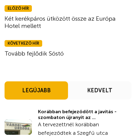
ELŐZŐ HÍR
Két kerékpáros ütközött össze az Európa
Hotel mellett
KÖVETKEZŐ HÍR
Tovább fejlődik Sóstó
LEGÚJABB
KEDVELT
Korábban befejeződött a javítás -
szombaton újranyit az ...
A tervezettnél korábban
befejeződtek a Szegfű utca