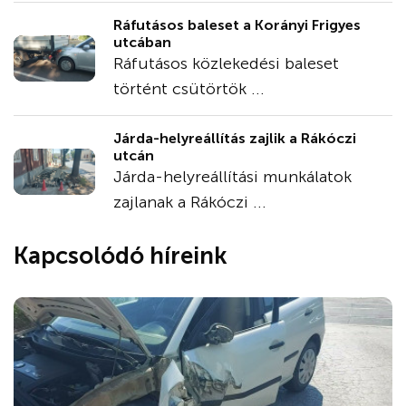
Ráfutásos baleset a Korányi Frigyes
utcában
Ráfutásos közlekedési baleset
történt csütörtök ...
Járda-helyreállítás zajlik a Rákóczi
utcán
Járda-helyreállítási munkálatok
zajlanak a Rákóczi ...
Kapcsolódó híreink