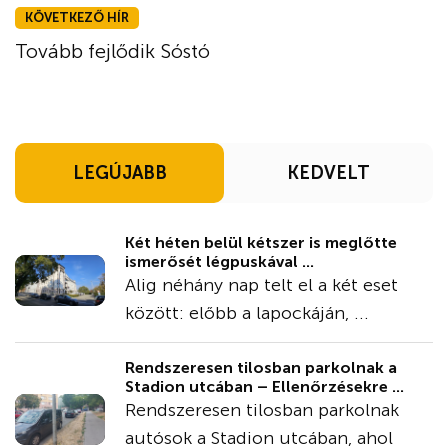
KÖVETKEZŐ HÍR
Tovább fejlődik Sóstó
LEGÚJABB
KEDVELT
Két héten belül kétszer is meglőtte
ismerősét légpuskával ...
Alig néhány nap telt el a két eset
között: előbb a lapockáján, ...
Rendszeresen tilosban parkolnak a
Stadion utcában – Ellenőrzésekre ...
Rendszeresen tilosban parkolnak
autósok a Stadion utcában, ahol