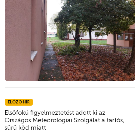
ELŐZŐ HÍR
Elsőfokú figyelmeztetést adott ki az
Országos Meteorológiai Szolgálat a tartós,
sűrű köd miatt