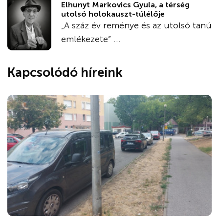
Elhunyt Markovics Gyula, a térség
utolsó holokauszt-túlélője
„A száz év reménye és az utolsó tanú
emlékezete” ...
Kapcsolódó híreink