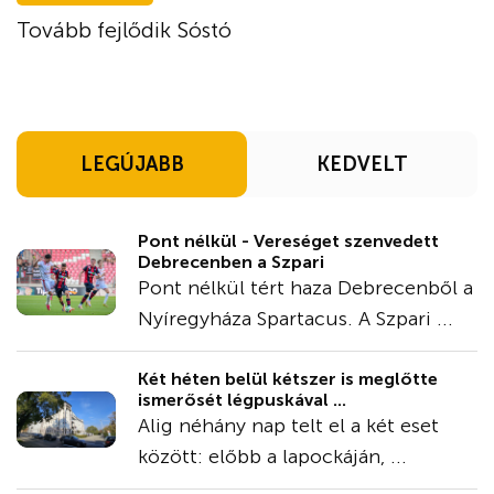
Tovább fejlődik Sóstó
LEGÚJABB
KEDVELT
Pont nélkül - Vereséget szenvedett
Debrecenben a Szpari
Pont nélkül tért haza Debrecenből a
Nyíregyháza Spartacus. A Szpari ...
Két héten belül kétszer is meglőtte
ismerősét légpuskával ...
Alig néhány nap telt el a két eset
között: előbb a lapockáján, ...