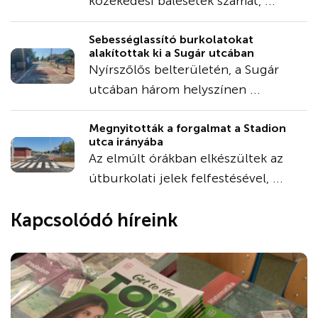
közekedési balesetek számát, ...
Sebességlassító burkolatokat
alakítottak ki a Sugár utcában
Nyírszőlős belterületén, a Sugár
utcában három helyszínen ...
Megnyitották a forgalmat a Stadion
utca irányába
Az elmúlt órákban elkészültek az
útburkolati jelek felfestésével, ...
Kapcsolódó híreink