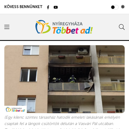
KÖVESS BENNÜNKET
(Egy kilenc szintes társasház hatodik emeleti lakásának erkélyén
csaptak fel a lángok csütörtök délután a Vasvári Pál utcában.