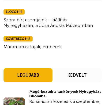
ELŐZŐ HÍR
Szóra bírt csontjaink - kiállítás
Nyíregyházán, a Jósa András Múzeumban
KÖVETKEZŐ HÍR
Máramarosi tájak, emberek
LEGÚJABB
KEDVELT
Megérkeztek a tankönyvek Nyíregyháza
iskoláiba
Rohamosan közeledik a szeptember,