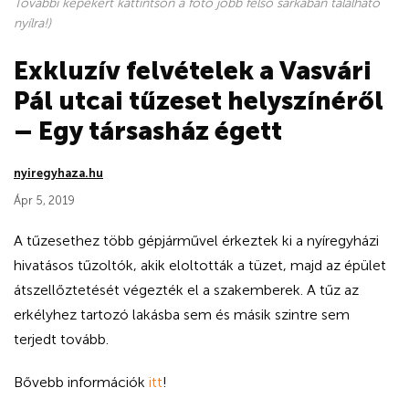
További képekért kattintson a fotó jobb felső sarkában található
nyílra!)
Exkluzív felvételek a Vasvári
Pál utcai tűzeset helyszínéről
– Egy társasház égett
nyiregyhaza.hu
Ápr 5, 2019
A tűzesethez több gépjárművel érkeztek ki a nyíregyházi
hivatásos tűzoltók, akik eloltották a tüzet, majd az épület
átszellőztetését végezték el a szakemberek. A tűz az
erkélyhez tartozó lakásba sem és másik szintre sem
terjedt tovább.
Bővebb információk
itt
!