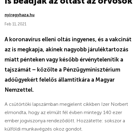
is beadják az oltást az orvosok
nyiregyhaza.hu
Feb 11, 2021
A koronavírus elleni oltás ingyenes, és a vakcinát
az is megkapja, akinek nagyobb járuléktartozás
miatt pénteken vagy később érvénytelenítik a
tajszámát – közölte a Pénzügyminisztérium
adóügyekért felelős államtitkára a Magyar
Nemzettel.
A csütörtöki lapszámban megjelent cikkben Izer Norbert
elmondta, hogy az elmúlt fél évben mintegy 140 ezer
ember jogviszonya rendeződött. Hozzátette: sokszor a
külföldi munkavégzés okoz gondot.