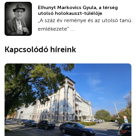
Elhunyt Markovics Gyula, a térség
utolsó holokauszt-túlélője
„A száz év reménye és az utolsó tanú
emlékezete” ...
Kapcsolódó híreink