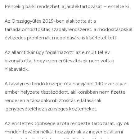
Péntekig bárki rendezheti a járuléktartozását – emelte ki.
Az Országgyűlés 2019-ben alakította át a
társadalombiztosítás szabályrendszerét, a módosításokkal
évtizedes problémák megoldására is kísérletet tett.
Az államtitkár úgy fogalmazott: az elmúlt fél év
bizonyította, hogy ezen erőfeszítések nem voltak
hiábavalók.
A tavalyi esztendő közepe óta nagyjából 140 ezer olyan
ember helyzete tisztázódott, aki korábban nem fizette
rendesen a társadalombiztosítás ellátásának
igénybevételéhez szükséges közterheket.
Az érintettek többsége azóta rendezte tartozását, így ők
minden további nélkül hozzájutnak az ingyenes állami