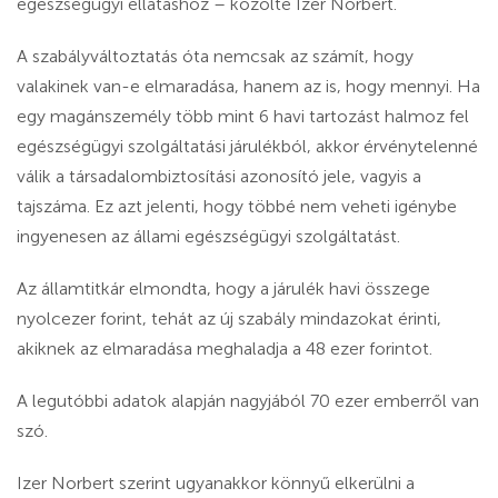
egészségügyi ellátáshoz – közölte Izer Norbert.
A szabályváltoztatás óta nemcsak az számít, hogy
valakinek van-e elmaradása, hanem az is, hogy mennyi. Ha
egy magánszemély több mint 6 havi tartozást halmoz fel
egészségügyi szolgáltatási járulékból, akkor érvénytelenné
válik a társadalombiztosítási azonosító jele, vagyis a
tajszáma. Ez azt jelenti, hogy többé nem veheti igénybe
ingyenesen az állami egészségügyi szolgáltatást.
Az államtitkár elmondta, hogy
a járulék havi összege
nyolcezer forint, tehát az új szabály mindazokat érinti,
akiknek az elmaradása meghaladja a 48 ezer forintot.
A legutóbbi adatok alapján nagyjából 70 ezer emberről van
szó.
Izer Norbert szerint ugyanakkor könnyű elkerülni a