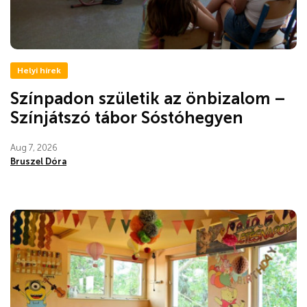
Helyi hírek
Színpadon születik az önbizalom –
Színjátszó tábor Sóstóhegyen
Aug 7, 2026
Bruszel Dóra