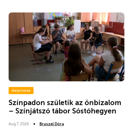
Helyi hírek
Színpadon születik az önbizalom
– Színjátszó tábor Sóstóhegyen
Aug 7, 2026
Bruszel Dóra