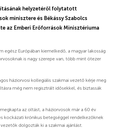
kításának helyzetéről folytatott
ások minisztere és Békássy Szabolcs
ölte az Emberi Erőforrások Minisztériuma
ram egész Európában kiemelkedő, a magyar lakosság
iorvosoknak is nagy szerepe van, több mint ötezer
.
ágos háziorvosi kollegiális szakmai vezető kérje meg
ltásra még nem regisztrált idősekkel, és biztassák
r megkapta az oltást, a háziorvosok már a 60 év
egyes kockázati krónikus betegséggel rendelkezőknek
vezetők dolgozták ki a szakmai ajánlást.