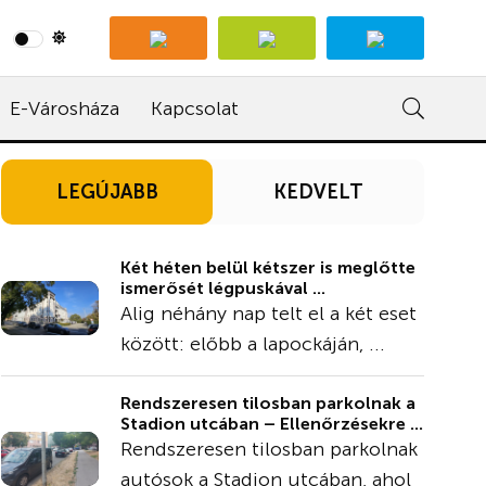
E-Városháza
Kapcsolat
LEGÚJABB
KEDVELT
Két héten belül kétszer is meglőtte
ismerősét légpuskával ...
Alig néhány nap telt el a két eset
között: előbb a lapockáján, ...
Rendszeresen tilosban parkolnak a
Stadion utcában – Ellenőrzésekre ...
Rendszeresen tilosban parkolnak
autósok a Stadion utcában, ahol