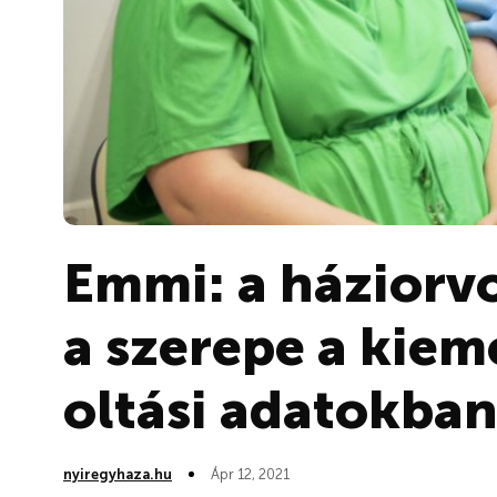
Emmi: a háziorv
a szerepe a kie
oltási adatokba
nyiregyhaza.hu
Ápr 12, 2021