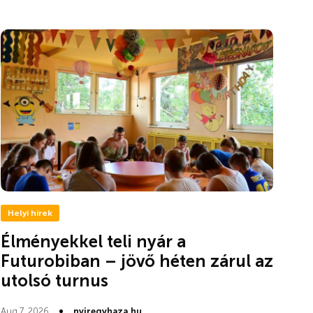
Helyi hírek
Élményekkel teli nyár a
Futurobiban – jövő héten zárul az
utolsó turnus
Aug 7, 2026
nyiregyhaza.hu