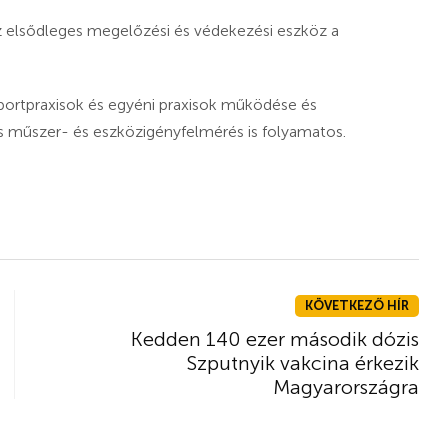
z elsődleges megelőzési és védekezési eszköz a
oportpraxisok és egyéni praxisok működése és
es műszer- és eszközigényfelmérés is folyamatos.
KÖVETKEZŐ HÍR
Kedden 140 ezer második dózis
Szputnyik vakcina érkezik
Magyarországra