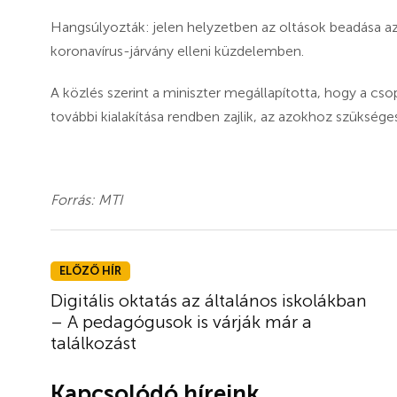
Hangsúlyozták: jelen helyzetben az oltások beadása a
koronavírus-járvány elleni küzdelemben.
A közlés szerint a miniszter megállapította, hogy a cs
további kialakítása rendben zajlik, az azokhoz szükség
Forrás: MTI
ELŐZŐ HÍR
Digitális oktatás az általános iskolákban
– A pedagógusok is várják már a
találkozást
Kapcsolódó híreink