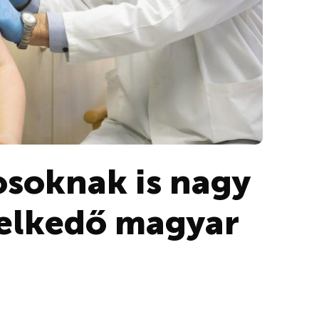
osoknak is nagy
melkedő magyar
n