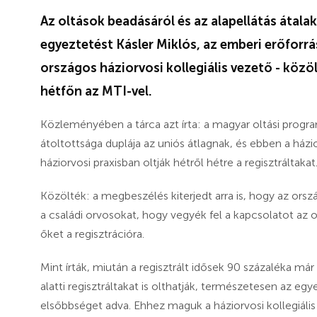
Az oltások beadásáról és az alapellátás átala
egyeztetést Kásler Miklós, az emberi erőforr
országos háziorvosi kollegiális vezető - köz
hétfőn az MTI-vel.
Közleményében a tárca azt írta: a magyar oltási prog
átoltottsága duplája az uniós átlagnak, és ebben a ház
háziorvosi praxisban oltják hétről hétre a regisztráltakat
Közölték: a megbeszélés kiterjedt arra is, hogy az orsz
a családi orvosokat, hogy vegyék fel a kapcsolatot az o
őket a regisztrációra.
Mint írták, miután a regisztrált idősek 90 százaléka má
alatti regisztráltakat is olthatják, természetesen az 
elsőbbséget adva. Ehhez maguk a háziorvosi kollegiális 