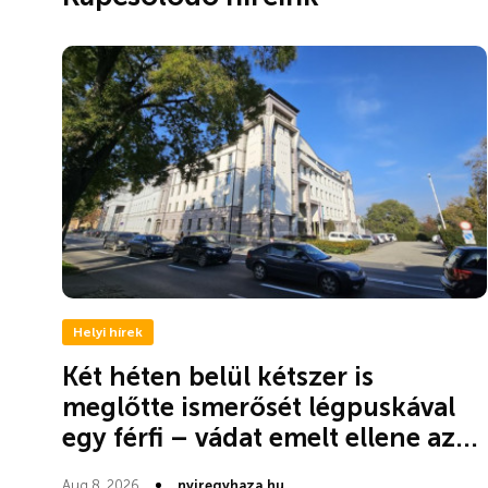
Helyi hírek
Két héten belül kétszer is
meglőtte ismerősét légpuskával
egy férfi – vádat emelt ellene az...
Aug 8, 2026
nyiregyhaza.hu