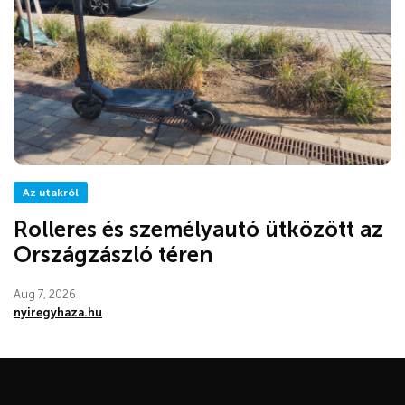
Az utakról
Rolleres és személyautó ütközött az
Országzászló téren
Aug 7, 2026
nyiregyhaza.hu