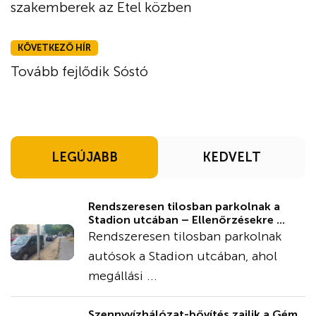
szakemberek az Etel közben
KÖVETKEZŐ HÍR
Tovább fejlődik Sóstó
LEGÚJABB
KEDVELT
Rendszeresen tilosban parkolnak a
Stadion utcában – Ellenőrzésekre ...
Rendszeresen tilosban parkolnak
autósok a Stadion utcában, ahol
megállási ...
Szennyvízhálózat-bővítés zajlik a Gém