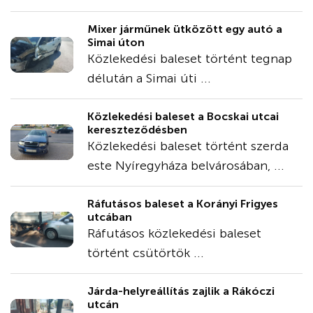
Mixer járműnek ütközött egy autó a
Simai úton
Közlekedési baleset történt tegnap
délután a Simai úti ...
Közlekedési baleset a Bocskai utcai
kereszteződésben
Közlekedési baleset történt szerda
este Nyíregyháza belvárosában, ...
Ráfutásos baleset a Korányi Frigyes
utcában
Ráfutásos közlekedési baleset
történt csütörtök ...
Járda-helyreállítás zajlik a Rákóczi
utcán