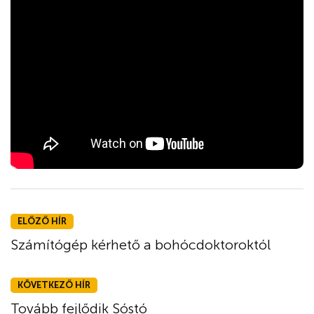
ELŐZŐ HÍR
Számítógép kérhető a bohócdoktoroktól
KÖVETKEZŐ HÍR
Tovább fejlődik Sóstó