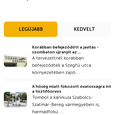
LEGÚJABB
KEDVELT
Korábban befejeződött a javítás -
szombaton újranyit az ...
A tervezettnél korábban
befejeződtek a Szegfű utca
környezetében zajló ...
A hőség miatt fokozott óvatosságra int
a tisztifőorvos
Tombol a kánikula Szabolcs-
Szatmár-Bereg vármegyében is,
harmadfokú ...