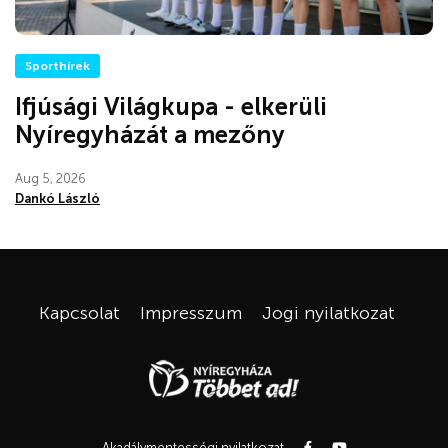
Sporthírek
Ifjúsági Világkupa - elkerüli
Nyíregyházát a mezőny
Aug 5, 2026
Dankó László
Kapcsolat
Impresszum
Jogi nyilatkozat
Akadálymentességi nyilatkozat