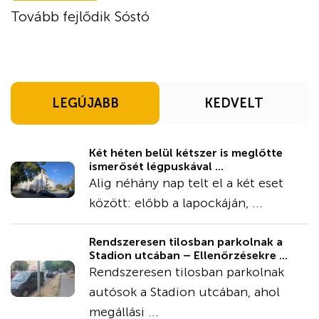
Tovább fejlődik Sóstó
LEGÚJABB
KEDVELT
Két héten belül kétszer is meglőtte
ismerősét légpuskával ...
Alig néhány nap telt el a két eset
között: előbb a lapockáján, ...
Rendszeresen tilosban parkolnak a
Stadion utcában – Ellenőrzésekre ...
Rendszeresen tilosban parkolnak
autósok a Stadion utcában, ahol
megállási ...