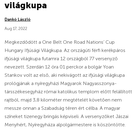
világkupa
Dankó László
Aug 17, 2022
Megkezdődött a One Belt One Road Nations’ Cup
Hungary Ifjúsági Világkupa. Az országúti férfi kerékpáros
ifjúsági világkupa futamra 12 országból 77 versenyző
nevezett. Szerdán 12 óra 01 perckor a bolgár Yoan
Stankov volt az első, aki nekivágott az ifjúsági világkupa
prológjának a nyíregyházi Magyarok Nagyasszonya-
társszékesegyház római katolikus templom előtt felállított
rajtból, majd 3,8 kilométer megtételét követően nem
messze onnan a Szabadság téren ért célba. A magyar
színeket tizenegy bringás képviseli. A versenyzőket Jászai
Menyhért, Nyíregyháza alpolgármestere is köszöntötte.