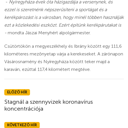
-
Nyíregyháza évek óta házigazdája a versenynek, és
ezzel is szeretnénk népszerűsíteni a sportágat és a
kerékpározást is a városban, hogy minél többen használják
ezt a közlekedési eszközt. Ezért építünk kerékpárutakat is
-
mondta Jászai Menyhért alpolgármester.
Csütörtökön a megyeszékhely és Ibrány között egy 111,6
kilométeres mezőnyetap várja a kerekeseket. A zárónapon
Vásárosnamény és Nyíregyháza között teker majd a
karaván, ezúttal 117,4 kilométert megtéve.
ELŐZŐ HÍR
Stagnál a szennyvizek koronavírus
koncentrációja
KÖVETKEZŐ HÍR