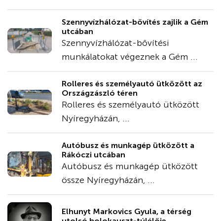
Szennyvízhálózat-bővítés zajlik a Gém
utcában
Szennyvízhálózat-bővítési
munkálatokat végeznek a Gém ...
Rolleres és személyautó ütközött az
Országzászló téren
Rolleres és személyautó ütközött
Nyíregyházán, ...
Autóbusz és munkagép ütközött a
Rákóczi utcában
Autóbusz és munkagép ütközött
össze Nyíregyházán, ...
Elhunyt Markovics Gyula, a térség
utolsó holokauszt-túlélője