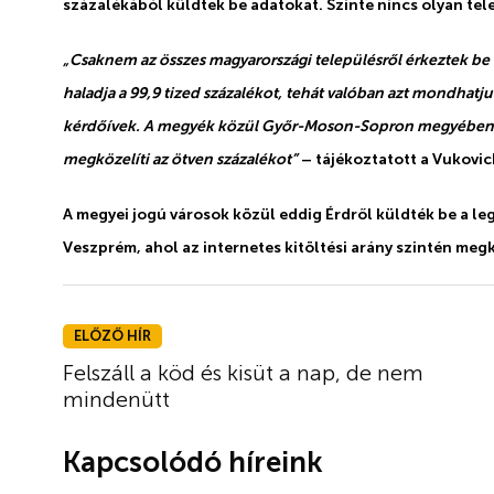
százalékából küldtek be adatokat. Szinte nincs olyan tel
„Csaknem az összes magyarországi településről érkeztek be k
haladja a 99,9 tized százalékot, tehát valóban azt mondhat
kérdőívek. A megyék közül Győr-Moson-Sopron megyében a le
megközelíti az ötven százalékot”
– tájékoztatott a Vukovic
A megyei jogú városok közül eddig Érdről küldték be a le
Veszprém, ahol az internetes kitöltési arány szintén megk
ELŐZŐ HÍR
Felszáll a köd és kisüt a nap, de nem
mindenütt
Kapcsolódó híreink