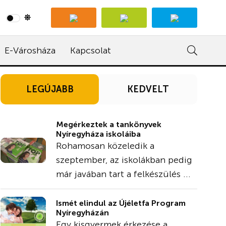
E-Városháza
Kapcsolat
LEGÚJABB
KEDVELT
Megérkeztek a tankönyvek
Nyíregyháza iskoláiba
Rohamosan közeledik a
szeptember, az iskolákban pedig
már javában tart a felkészülés ...
Ismét elindul az Újéletfa Program
Nyíregyházán
Egy kisgyermek érkezése a