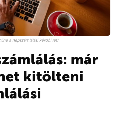
nline a népszámlálási kérdőívet)
aszámlálás: már
het kitölteni
lálási