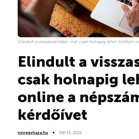
(Elindult a visszaszámlálás: már csak holnapig lehet kitölteni o
Elindult a vissz
csak holnapig le
online a népszám
kérdőívet
nyiregyhaza.hu
Okt 15, 2022