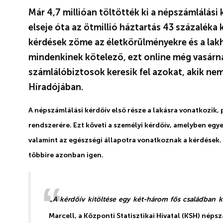
Már 4,7 millióan töltötték ki a népszámlálási 
elseje óta az ötmillió háztartás 43 százalék
kérdések zöme az életkörülményekre és a lakh
mindenkinek kötelező, ezt online még vasárna
számlálóbiztosok keresik fel azokat, akik ne
Híradójában.
A népszámlálási kérdőív első része a lakásra vonatkozik, p
rendszerére. Ezt követi a személyi kérdőív, amelyben egye
valamint az egészségi állapotra vonatkoznak a kérdések.
többire azonban igen.
„
A kérdőív kitöltése egy két-három fős családban k
Marcell, a Központi Statisztikai Hivatal (KSH) népsz