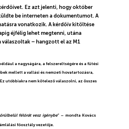
kérdőívet. Ez azt jelenti, hogy október
a küldte be interneten a dokumentumot. A
atásra vonatkozik. A kérdőív kitöltése
pig éjfélig lehet megtenni, utána
m válaszoltak – hangzott el az M1
éldául a nagyságára, a felszereltségére és a fűtési
bek mellett a vallási és nemzeti hovatartozásra,
 Ez utóbbiakra nem kötelező válaszolni, az összes
örülbelül félórát vesz igénybe
” – mondta Kovács
ámlálási főosztály vezetője.