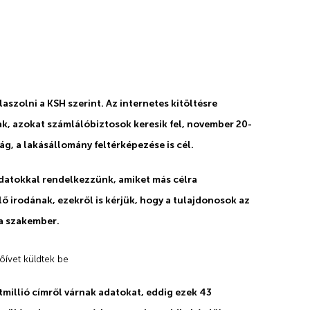
szolni a KSH szerint. Az internetes kitöltésre
ak, azokat számlálóbiztosok keresik fel, november 20-
g, a lakásállomány feltérképezése is cél.
adatokkal rendelkezzünk, amiket más célra
ő irodának, ezekről is kérjük, hogy a tulajdonosok az
 a szakember.
őívet küldtek be
millió címről várnak adatokat, eddig ezek 43