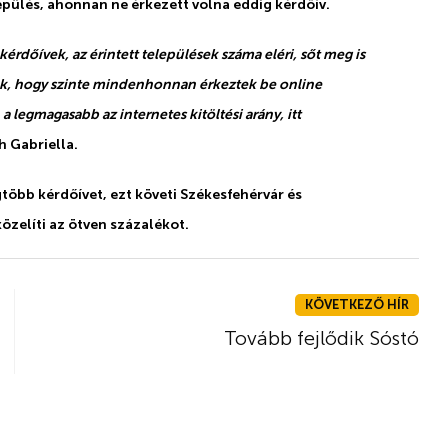
epülés, ahonnan ne érkezett volna eddig kérdőív.
érdőívek, az érintett települések száma eléri, sőt meg is
juk, hogy szinte mindenhonnan érkeztek be online
gmagasabb az internetes kitöltési arány, itt
h Gabriella.
gtöbb kérdőívet, ezt követi Székesfehérvár és
özelíti az ötven százalékot.
KÖVETKEZŐ HÍR
Tovább fejlődik Sóstó