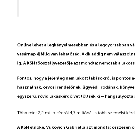
Online lehet a legkényelmesebben és a leggyorsabban vála
vasárnap éjfélig van lehetőség. Akik addig nem válaszoln
ig. A KSH főosztályvezetője azt mondta: nemcsak a lakossá
Fontos, hogy a jelenleg nem lakott lakásokról is pontos 
használnak, orvosi rendelőnek, ügyvédi irodának, könyvel
egyszerű, rövid lakáskérdőívet töltsék ki – hangsúlyozta
Több mint 2,2 millió címről 4,7 milliónál is több személyi kérd
A KSH elnöke, Vukovich Gabriella azt mondta: összesen öt