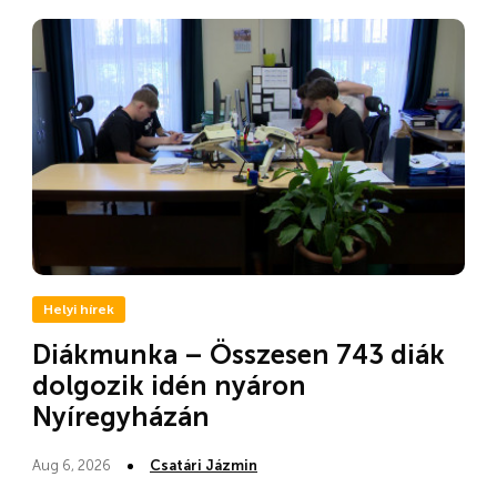
Helyi hírek
Diákmunka – Összesen 743 diák
dolgozik idén nyáron
Nyíregyházán
Aug 6, 2026
Csatári Jázmin