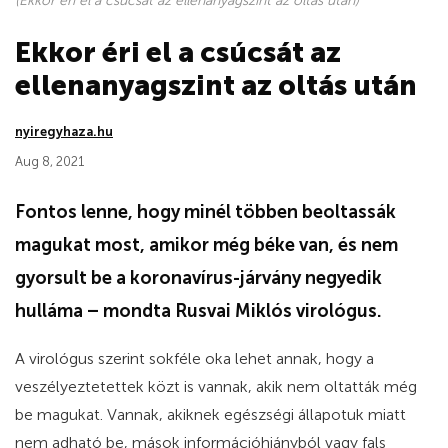
(Ekkor éri el a csúcsát az ellenanyagszint az oltás után)
Ekkor éri el a csúcsát az
ellenanyagszint az oltás után
nyiregyhaza.hu
Aug 8, 2021
Fontos lenne, hogy minél többen beoltassák
magukat most, amikor még béke van, és nem
gyorsult be a koronavírus-járvány negyedik
hulláma – mondta Rusvai Miklós virológus.
A virológus szerint sokféle oka lehet annak, hogy a
veszélyeztetettek közt is vannak, akik nem oltatták még
be magukat. Vannak, akiknek egészségi állapotuk miatt
nem adható be, mások információhiányból vagy fals