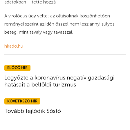
adatokban – tette hozzá.
A virológus úgy vélte: az oltásoknak köszönhetően
reményei szerint az idén ősszel nem lesz annyi súlyos
beteg, mint tavaly vagy tavasszal.
hirado.hu
ELŐZŐ HÍR
Legyőzte a koronavírus negatív gazdasági
hatásait a belföldi turizmus
KÖVETKEZŐ HÍR
Tovább fejlődik Sóstó