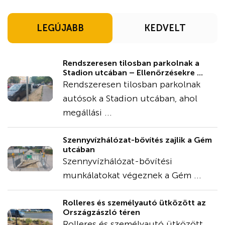
LEGÚJABB
KEDVELT
Rendszeresen tilosban parkolnak a
Stadion utcában – Ellenőrzésekre ...
Rendszeresen tilosban parkolnak
autósok a Stadion utcában, ahol
megállási ...
Szennyvízhálózat-bővítés zajlik a Gém
utcában
Szennyvízhálózat-bővítési
munkálatokat végeznek a Gém ...
Rolleres és személyautó ütközött az
Országzászló téren
Rolleres és személyautó ütközött