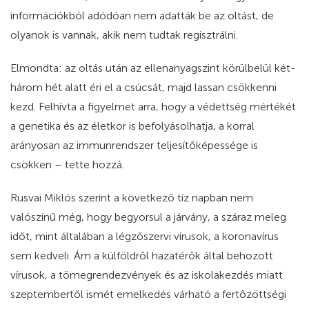
információkból adódóan nem adatták be az oltást, de
olyanok is vannak, akik nem tudtak regisztrálni.
Elmondta: az oltás után az ellenanyagszint körülbelül két-
három hét alatt éri el a csúcsát, majd lassan csökkenni
kezd. Felhívta a figyelmet arra, hogy a védettség mértékét
a genetika és az életkor is befolyásolhatja, a korral
arányosan az immunrendszer teljesítőképessége is
csökken – tette hozzá.
Rusvai Miklós szerint a következő tíz napban nem
valószínű még, hogy begyorsul a járvány, a száraz meleg
időt, mint általában a légzőszervi vírusok, a koronavírus
sem kedveli. Ám a külföldről hazatérők által behozott
vírusok, a tömegrendezvények és az iskolakezdés miatt
szeptembertől ismét emelkedés várható a fertőzöttségi