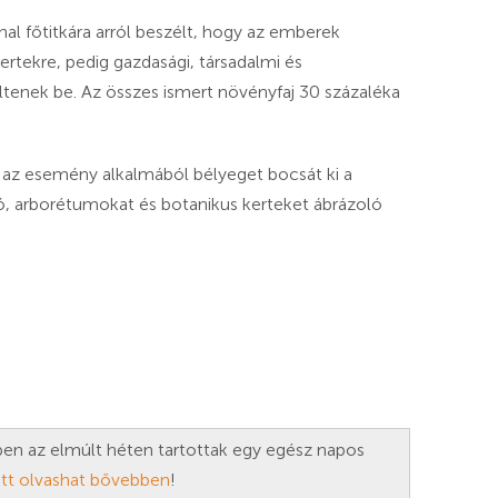
al főtitkára arról beszélt, hogy az emberek
ertekre, pedig gazdasági, társadalmi és
tenek be. Az összes ismert növényfaj 30 százaléka
 az esemény alkalmából bélyeget bocsát ki a
ó, arborétumokat és botanikus kerteket ábrázoló
en az elmúlt héten tartottak egy egész napos
itt olvashat bővebben
!