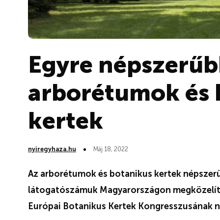
Egyre népszerűb
arborétumok és 
kertek
nyiregyhaza.hu
Máj 18, 2022
Az arborétumok és botanikus kertek népszer
látogatószámuk Magyarországon megközelíti 
Európai Botanikus Kertek Kongresszusának n