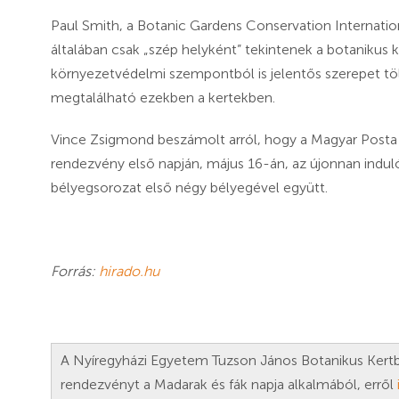
Paul Smith, a Botanic Gardens Conservation Internation
általában csak „szép helyként” tekintenek a botanikus k
környezetvédelmi szempontból is jelentős szerepet töl
megtalálható ezekben a kertekben.
Vince Zsigmond beszámolt arról, hogy a Magyar Posta
rendezvény első napján, május 16-án, az újonnan indul
bélyegsorozat első négy bélyegével együtt.
Forrás:
hirado.hu
A Nyíregyházi Egyetem Tuzson János Botanikus Kertb
rendezvényt a Madarak és fák napja alkalmából, erről