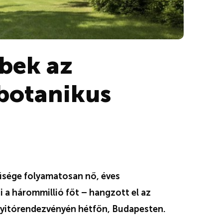
bek az
botanikus
űsége folyamatosan nő, éves
a hárommillió főt – hangzott el az
yitórendezvényén hétfőn, Budapesten.