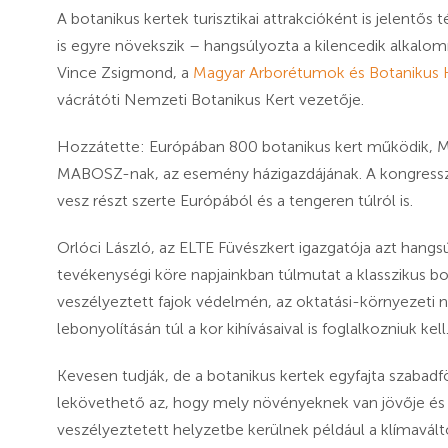
A botanikus kertek turisztikai attrakcióként is jelentős
is egyre növekszik – hangsúlyozta a kilencedik alkal
Vince Zsigmond, a
Magyar Arborétumok és Botanikus 
vácrátóti Nemzeti Botanikus Kert vezetője.
Hozzátette: Európában 800 botanikus kert működik, Ma
MABOSZ-nak, az esemény házigazdájának. A kongressz
vesz részt szerte Európából és a tengeren túlról is.
Orlóci László, az ELTE Füvészkert igazgatója azt han
tevékenységi köre napjainkban túlmutat a klasszikus b
veszélyeztett fajok védelmén, az oktatási-környezeti
lebonyolításán túl a kor kihívásaival is foglalkozniuk kell
Kevesen tudják, de a botanikus kertek egyfajta szabadf
lekövethető az, hogy mely növényeknek van jövője és
veszélyeztetett helyzetbe kerülnek például a klímavál