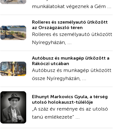
munkálatokat végeznek a Gém ...
Rolleres és személyautó ütközött
az Országzászló téren
Rolleres és személyautó ütközött
Nyíregyházán, ...
Autóbusz és munkagép ütközött a
Rákóczi utcában
Autóbusz és munkagép ütközött
össze Nyíregyházán, ...
Elhunyt Markovics Gyula, a térség
utolsó holokauszt-túlélője
„A száz év reménye és az utolsó
tanú emlékezete” ...