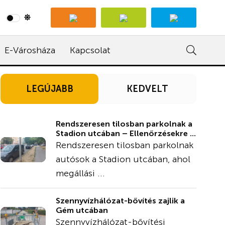
E-Városháza
Kapcsolat
LEGÚJABB
KEDVELT
Rendszeresen tilosban parkolnak a
Stadion utcában – Ellenőrzésekre ...
Rendszeresen tilosban parkolnak
autósok a Stadion utcában, ahol
megállási ...
Szennyvízhálózat-bővítés zajlik a
Gém utcában
Szennyvízhálózat-bővítési