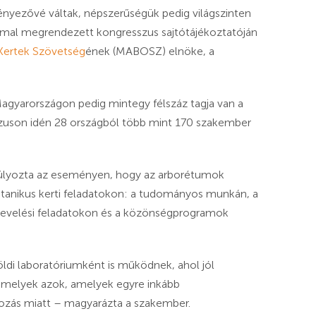
 tényezővé váltak, népszerűségük pedig világszinten
ommal megrendezett kongresszus sajtótájékoztatóján
Kertek Szövetség
ének (MABOSZ) elnöke, a
gyarországon pedig mintegy félszáz tagja van a
uson idén 28 országból több mint 170 szakember
gsúlyozta az eseményen, hogy az arborétumok
otanikus kerti feladatokon: a tudományos munkán, a
 nevelési feladatokon és a közönségprogramok
.
öldi laboratóriumként is működnek, ahol jól
 melyek azok, amelyek egyre inkább
tozás miatt – magyarázta a szakember.