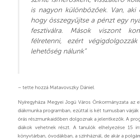
is nagyon különbözőek. Van, aki 
hogy összegyűjtse a pénzt egy nyar
fesztiválra. Mások viszont ko
félretenni, ezért végigdolgozzá
lehetőség nálunk”
– tette hozzá Matavovszky Dániel.
Nyíregyháza Megyei Jogú Város Önkormányzata az elm
diákmunka programban, ezúttal is két turnusban várják a 
órás részmunkaidőben dolgoznak a jelentkezők. A pro
diákok vehetnek részt. A tanulók elhelyezése 15 i
könyvtárban, óvodákban, a színháznál, de akár a polgárm