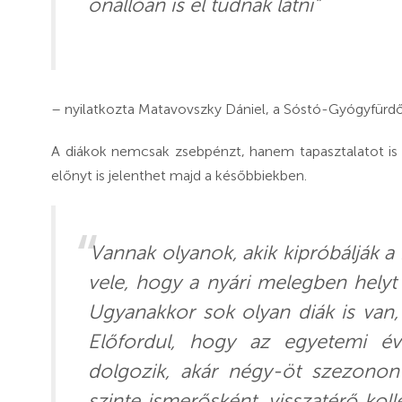
önállóan is el tudnak látni”
– nyilatkozta Matavovszky Dániel, a Sóstó-Gyógyfürdők
A diákok nemcsak zsebpénzt, hanem tapasztalatot is g
előnyt is jelenthet majd a későbbiekben.
Vannak olyanok, akik kipróbálják 
vele, hogy a nyári melegben helyt 
Ugyanakkor sok olyan diák is van, 
Előfordul, hogy az egyetemi év
dolgozik, akár négy-öt szezonon 
szinte ismerősként, visszatérő kol