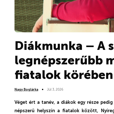
Diákmunka – A s
legnépszerűbb 
fiatalok körében
Nagy Boglárka
Júl 3, 2026
Véget ért a tanév, a diákok egy része pedig
népszerű helyszín a fiatalok között, Nyír