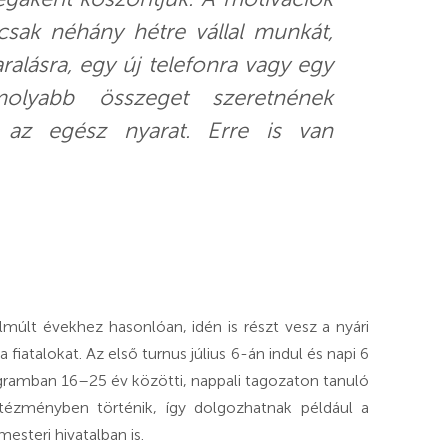
csak néhány hétre vállal munkát,
alásra, egy új telefonra vagy egy
molyabb összeget szeretnének
k az egész nyarat. Erre is van
últ évekhez hasonlóan, idén is részt vesz a nyári
fiatalokat. Az első turnus július 6-án indul és napi 6
gramban 16–25 év közötti, nappali tagozaton tanuló
ntézményben történik, így dolgozhatnak például a
esteri hivatalban is.