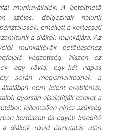
atal munkavállalók. A betölthető
n széles: dolgoznak nálunk
énztárosok, emellett a kertészeti
 számítunk a diákok munkájára. Az
yelői munkakörök betöltéséhez
felelő végzettség, hiszen ez
osok egy rövid, egy-két napos
mely során megismerkednek a
 általában nem jelent problémát,
atalok gyorsan elsajátítják ezeket a
setében jellemzően nincs szükség
rban kertészeti és egyéb kisegítő
t a diákok rövid útmutatás után