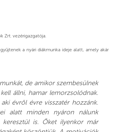
 Zrt. vezérigazgatója.
yűjtenek a nyári diákmunka ideje alatt, amely akár
a munkát, de amikor szembesülnek
kell állni, hamar lemorzsolódnak.
aki évről évre visszatér hozzánk.
ei alatt minden nyáron nálunk
keresztül is. Őket ilyenkor már
légaként köszöntjük. A motivációk