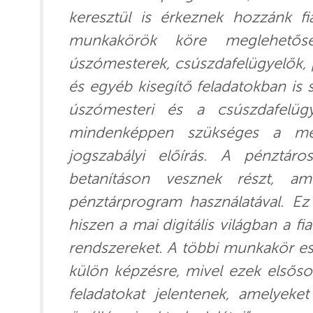
keresztül is érkeznek hozzánk fi
munkakörök köre meglehetőse
úszómesterek, csúszdafelügyelők, p
és egyéb kisegítő feladatokban is
úszómesteri és a csúszdafelüg
mindenképpen szükséges a meg
jogszabályi előírás. A pénztár
betanításon vesznek részt, a
pénztárprogram használatával. Ez
hiszen a mai digitális világban a fi
rendszereket. A többi munkakör e
külön képzésre, mivel ezek elsőso
feladatokat jelentenek, amelyeke