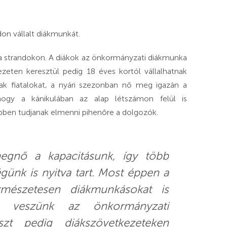
don vállalt diákmunkát.
 a strandokon. A diákok az önkormányzati diákmunka
zeten keresztül pedig 18 éves kortól vállalhatnak
ak fiatalokat, a nyári szezonban nő meg igazán a
ogy a kánikulában az alap létszámon felül is
űbben tudjanak elmenni pihenőre a dolgozók.
egnő a kapacitásunk, így több
ünk is nyitva tart. Most éppen a
rmészetesen diákmunkásokat is
szt veszünk az önkormányzati
zt pedig diákszövetkezeteken