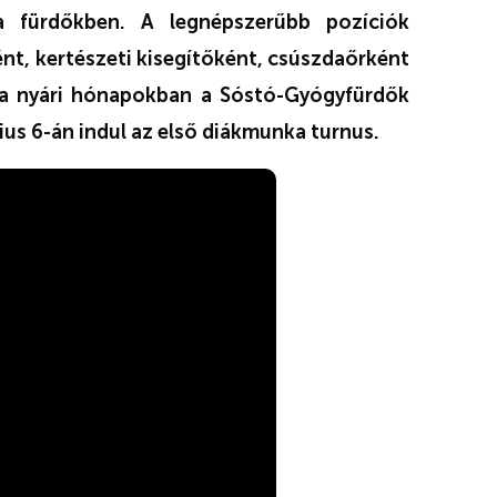
 fürdőkben. A legnépszerűbb pozíciók
nt, kertészeti kisegítőként, csúszdaőrként
a
nyári hónapokban a Sóstó-Gyógyfürdők
ius 6-án indul az első diákmunka turnus.