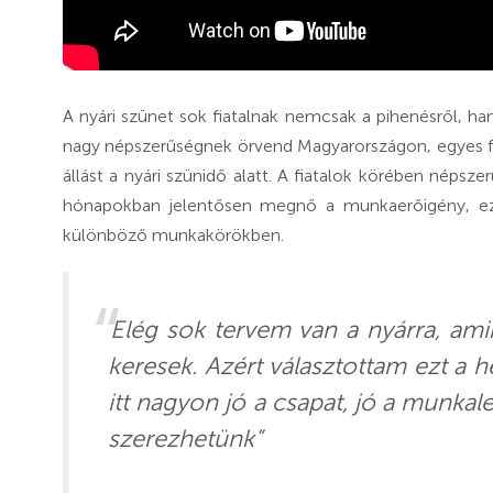
A nyári szünet sok fiatalnak nemcsak a pihenésről, h
nagy népszerűségnek örvend Magyarországon, egyes fel
állást a nyári szünidő alatt. A fiatalok körében népsze
hónapokban jelentősen megnő a munkaerőigény, ezé
különböző munkakörökben.
Elég sok tervem van a nyárra, amihe
keresek. Azért választottam ezt a h
itt nagyon jó a csapat, jó a munka
szerezhetünk”