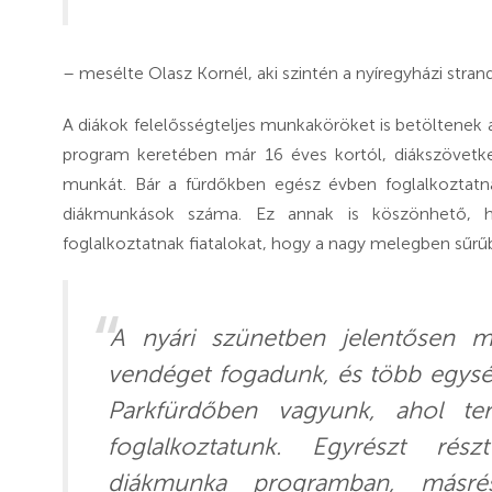
– mesélte Olasz Kornél, aki szintén a nyíregyházi stran
A diákok felelősségteljes munkaköröket is betöltenek
program keretében már 16 éves kortól, diákszövetke
munkát. Bár a fürdőkben egész évben foglalkoztatn
diákmunkások száma. Ez annak is köszönhető, h
foglalkoztatnak fiatalokat, hogy a nagy melegben sűr
A nyári szünetben jelentősen m
vendéget fogadunk, és több egység
Parkfürdőben vagyunk, ahol te
foglalkoztatunk. Egyrészt ré
diákmunka programban, másrés