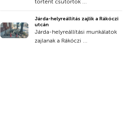
történt csütörtök ...
Járda-helyreállítás zajlik a Rákóczi
utcán
Járda-helyreállítási munkálatok
zajlanak a Rákóczi ...