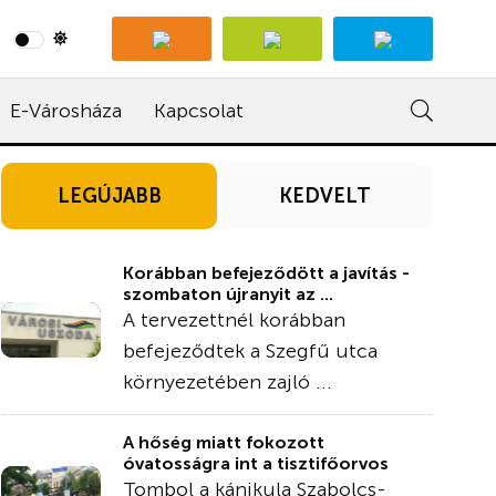
E-Városháza
Kapcsolat
LEGÚJABB
KEDVELT
Korábban befejeződött a javítás -
szombaton újranyit az ...
A tervezettnél korábban
befejeződtek a Szegfű utca
környezetében zajló ...
A hőség miatt fokozott
óvatosságra int a tisztifőorvos
Tombol a kánikula Szabolcs-