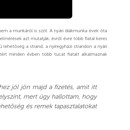
anem a munkáról is szól. A nyári diákmunka évek óta
mérések azt mutatják, évről évre több fiatal keres
rű lehetőség a strand, a nyíregyházi strandon a nyári
rt minden évben több tucat fiatalt alkalmaznak
z jól jön majd a fizetés, amit itt
elyszínt, mert úgy hallottam, hogy
lehetőség és remek tapasztalatokat