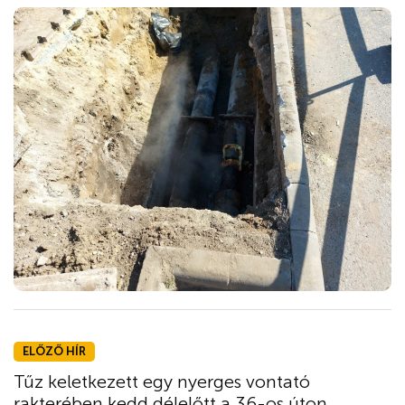
ELŐZŐ HÍR
Tűz keletkezett egy nyerges vontató
rakterében kedd délelőtt a 36-os úton