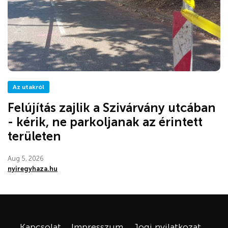
Az utakról
Felújítás zajlik a Szivárvány utcában
- kérik, ne parkoljanak az érintett
területen
Aug 5, 2026
nyiregyhaza.hu
Kapcsolat
Impresszum
Jogi nyilatkozat