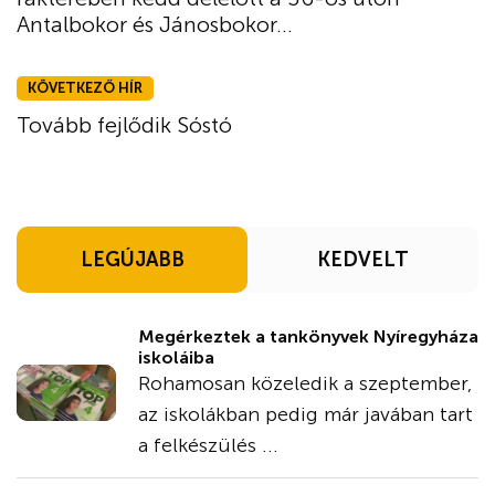
Antalbokor és Jánosbokor...
KÖVETKEZŐ HÍR
Tovább fejlődik Sóstó
LEGÚJABB
KEDVELT
Megérkeztek a tankönyvek Nyíregyháza
iskoláiba
Rohamosan közeledik a szeptember,
az iskolákban pedig már javában tart
a felkészülés ...