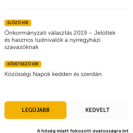
ELŐZŐ HÍR
Önkormányzati választás 2019 – Jelöltek
és hasznos tudnivalók a nyíregyházi
szavazóknak
KÖVETKEZŐ HÍR
Közösségi Napok kedden és szerdán
LEGÚJABB
KEDVELT
A hőség miatt fokozott óvatosságra int