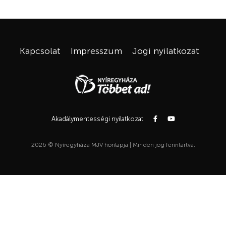
Kapcsolat
Impresszum
Jogi nyilatkozat
Akadálymentességi nyilatkozat
2026 © Nyíregyháza MJV honlapja | Minden jog fenntartva.