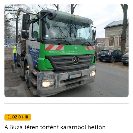
ELŐZŐ HÍR
A Búza téren történt karambol hétfőn