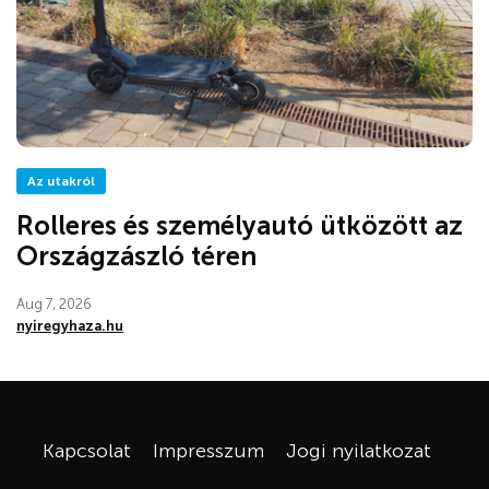
Az utakról
Rolleres és személyautó ütközött az
Országzászló téren
Aug 7, 2026
nyiregyhaza.hu
Kapcsolat
Impresszum
Jogi nyilatkozat