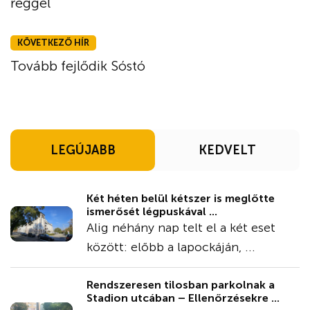
reggel
KÖVETKEZŐ HÍR
Tovább fejlődik Sóstó
LEGÚJABB
KEDVELT
Két héten belül kétszer is meglőtte
ismerősét légpuskával ...
Alig néhány nap telt el a két eset
között: előbb a lapockáján, ...
Rendszeresen tilosban parkolnak a
Stadion utcában – Ellenőrzésekre ...