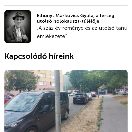
Elhunyt Markovics Gyula, a térség
utolsó holokauszt-túlélője
„A száz év reménye és az utolsó tanú
emlékezete” ...
Kapcsolódó híreink