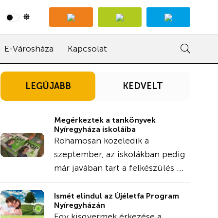
E-Városháza
Kapcsolat
LEGÚJABB
KEDVELT
Megérkeztek a tankönyvek
Nyíregyháza iskoláiba
Rohamosan közeledik a
szeptember, az iskolákban pedig
már javában tart a felkészülés ...
Ismét elindul az Újéletfa Program
Nyíregyházán
Egy kisgyermek érkezése a