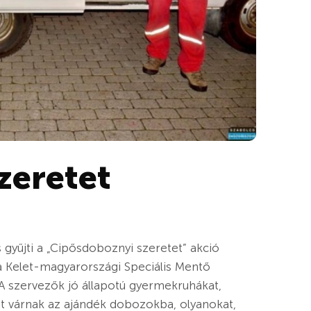
zeretet
 gyűjti a „Cipősdoboznyi szeretet” akció
a Kelet-magyarországi Speciális Mentő
A szervezők jó állapotú gyermekruhákat,
t várnak az ajándék dobozokba, olyanokat,