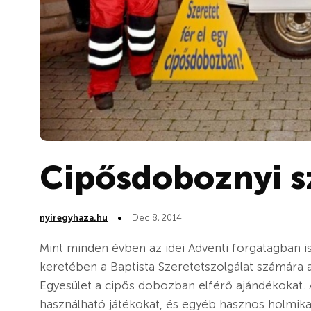
Cipősdoboznyi s
nyiregyhaza.hu
Dec 8, 2014
Mint minden évben az idei Adventi forgatagban is
keretében a Baptista Szeretetszolgálat számára 
Egyesület a cipős dobozban elférő ajándékokat. 
használható játékokat, és egyéb hasznos holmika