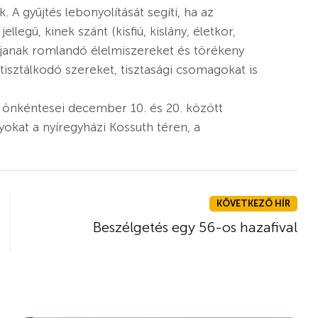
 gyűjtés lebonyolítását segíti, ha az
legű, kinek szánt (kisfiú, kislány, életkor,
adjanak romlandó élelmiszereket és törékeny
isztálkodó szereket, tisztasági csomagokat is
s önkéntesei december 10. és 20. között
okat a nyíregyházi Kossuth téren, a
KÖVETKEZŐ HÍR
Beszélgetés egy 56-os hazafival