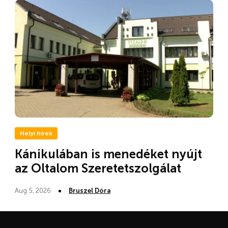
Helyi hírek
Kánikulában is menedéket nyújt
az Oltalom Szeretetszolgálat
Aug 5, 2026
Bruszel Dóra