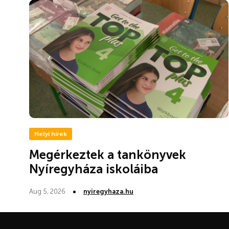
Helyi hírek
Megérkeztek a tankönyvek
Nyíregyháza iskoláiba
Aug 5, 2026
nyiregyhaza.hu