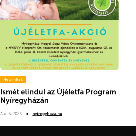
Helyi hírek
Ismét elindul az Újéletfa Program
Nyíregyházán
Aug 5, 2026
nyiregyhaza.hu