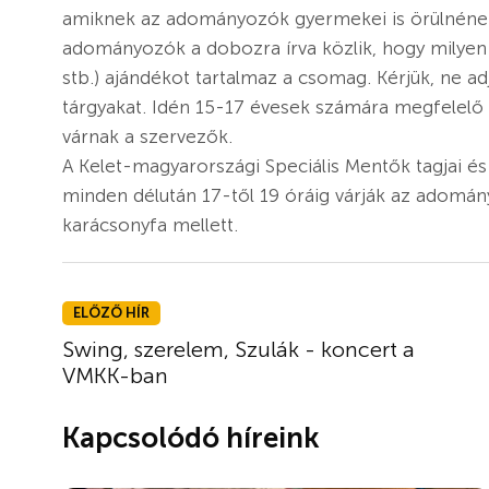
amiknek az adományozók gyermekei is örülnének. A
adományozók a dobozra írva közlik, hogy milyen jel
stb.) ajándékot tartalmaz a csomag. Kérjük, ne 
tárgyakat. Idén 15-17 évesek számára megfelelő t
várnak a szervezők.
A Kelet-magyarországi Speciális Mentők tagjai é
minden délután 17-től 19 óráig várják az adomány
karácsonyfa mellett.
ELŐZŐ HÍR
Swing, szerelem, Szulák - koncert a
VMKK-ban
Kapcsolódó híreink