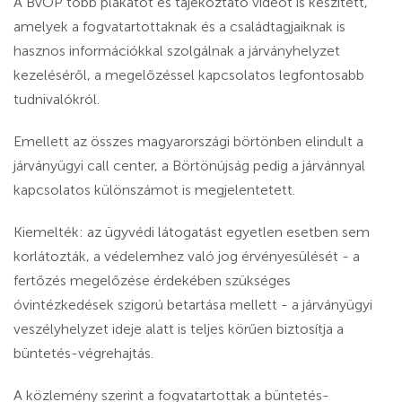
A BvOP több plakátot és tájékoztató videót is készített,
amelyek a fogvatartottaknak és a családtagjaiknak is
hasznos információkkal szolgálnak a járványhelyzet
kezeléséről, a megelőzéssel kapcsolatos legfontosabb
tudnivalókról.
Emellett az összes magyarországi börtönben elindult a
járványügyi call center, a Börtönújság pedig a járvánnyal
kapcsolatos különszámot is megjelentetett.
Kiemelték: az ügyvédi látogatást egyetlen esetben sem
korlátozták, a védelemhez való jog érvényesülését - a
fertőzés megelőzése érdekében szükséges
óvintézkedések szigorú betartása mellett - a járványügyi
veszélyhelyzet ideje alatt is teljes körűen biztosítja a
büntetés-végrehajtás.
A közlemény szerint a fogvatartottak a büntetés-