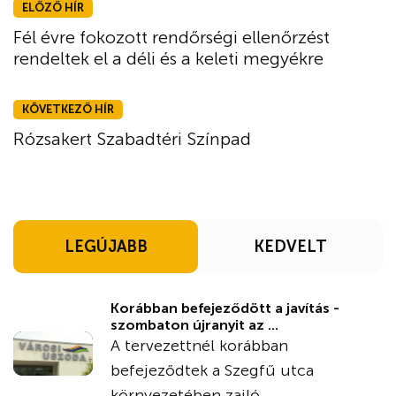
ELŐZŐ HÍR
Fél évre fokozott rendőrségi ellenőrzést
rendeltek el a déli és a keleti megyékre
KÖVETKEZŐ HÍR
Rózsakert Szabadtéri Színpad
LEGÚJABB
KEDVELT
Korábban befejeződött a javítás -
szombaton újranyit az ...
A tervezettnél korábban
befejeződtek a Szegfű utca
környezetében zajló ...