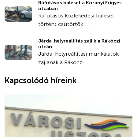
Ráfutásos baleset a Korányi Frigyes
utcában
Ráfutásos közlekedési baleset
történt csütörtök ...
Járda-helyreállítás zajlik a Rákóczi
utcán
Járda-helyreállítási munkálatok
zajlanak a Rákóczi ...
Kapcsolódó híreink