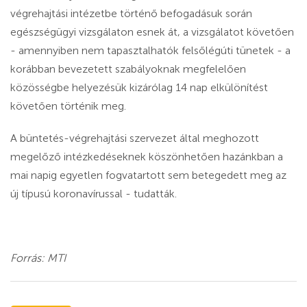
végrehajtási intézetbe történő befogadásuk során
egészségügyi vizsgálaton esnek át, a vizsgálatot követően
- amennyiben nem tapasztalhatók felsőlégúti tünetek - a
korábban bevezetett szabályoknak megfelelően
közösségbe helyezésük kizárólag 14 nap elkülönítést
követően történik meg.
A büntetés-végrehajtási szervezet által meghozott
megelőző intézkedéseknek köszönhetően hazánkban a
mai napig egyetlen fogvatartott sem betegedett meg az
új típusú koronavírussal - tudatták.
Forrás: MTI