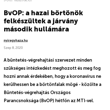
(Fotó: Illusztráció)
BvOP: a hazai börtönök
felkészültek a járvány
második hullámára
nyiregyhaza.hu
Szep 8, 2020
A büntetés-végrehajtási szervezet minden
szükséges intézkedést meghozott és meg fog
hozni annak érdekében, hogy a koronavírus ne
kerülhessen be a börtönfalak mögé - közölte a
Büntetés-végrehajtás Országos
Parancsnoksága (BvOP) hétfőn az MTI-vel.