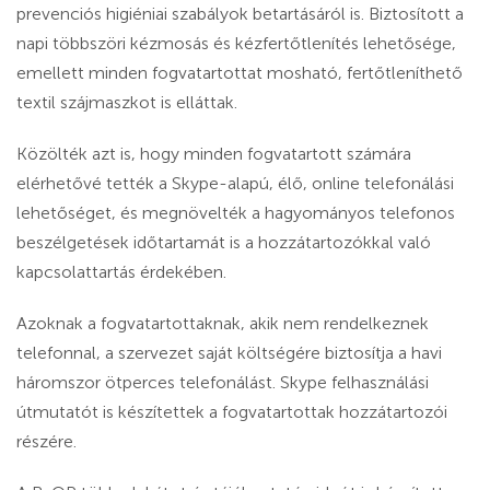
prevenciós higiéniai szabályok betartásáról is. Biztosított a
napi többszöri kézmosás és kézfertőtlenítés lehetősége,
emellett minden fogvatartottat mosható, fertőtleníthető
textil szájmaszkot is elláttak.
Közölték azt is, hogy minden fogvatartott számára
elérhetővé tették a Skype-alapú, élő, online telefonálási
lehetőséget, és megnövelték a hagyományos telefonos
beszélgetések időtartamát is a hozzátartozókkal való
kapcsolattartás érdekében.
Azoknak a fogvatartottaknak, akik nem rendelkeznek
telefonnal, a szervezet saját költségére biztosítja a havi
háromszor ötperces telefonálást. Skype felhasználási
útmutatót is készítettek a fogvatartottak hozzátartozói
részére.