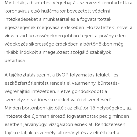
Mint írták, a büntetés-végrehajtási szervezet fenntartotta a
koronavírus első hullámakor bevezetett védelmi
intézkedéseket a munkatársai és a fogvatartottak
egészségének megóvása érdekében. Hozzátették: mivel a
vírus a zárt közösségekben jobban terjed, a járvány elleni
védekezés sikeressége érdekében a börtönökben még
inkább indokolt a megelőzést szolgáló szabályok
betartása.
A tájékoztatás szerint a BvOP folyamatos felület- és
eszközfertőtlenítést rendelt el valamennyi büntetés-
végrehajtási intézetben, illetve gondoskodott a
személyzet védőeszközökkel való felszereléséről.
Minden börtönben kijelölték az elkülönítő helyiségeket, az
intézetekbe újonnan érkező fogvatartottak pedig minden
esetben járványügyi vizsgálaton esnek át. Rendszeresen
tájékoztatják a személyi állományt és az elítélteket a