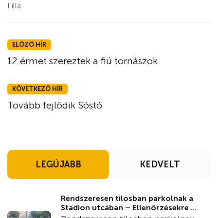
Lilla
ELŐZŐ HÍR
12 érmet szereztek a fiú tornászok
KÖVETKEZŐ HÍR
Tovább fejlődik Sóstó
LEGÚJABB
KEDVELT
Rendszeresen tilosban parkolnak a
Stadion utcában – Ellenőrzésekre ...