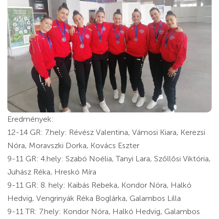
Eredmények:
12-14 GR: 7.hely: Révész Valentina, Vámosi Kiara, Kerezsi
Nóra, Moravszki Dorka, Kovács Eszter
9-11 GR: 4.hely: Szabó Noélia, Tanyi Lara, Szőllősi Viktória,
Juhász Réka, Hreskó Míra
9-11 GR: 8. hely: Kaibás Rebeka, Kondor Nóra, Halkó
Hedvig, Vengrinyák Réka Boglárka, Galambos Lilla
9-11 TR: 7.hely: Kondor Nóra, Halkó Hedvig, Galambos