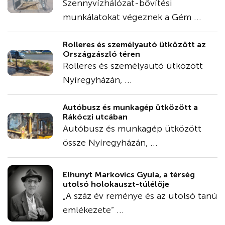
Szennyvízhálózat-bővítési
munkálatokat végeznek a Gém ...
Rolleres és személyautó ütközött az
Országzászló téren
Rolleres és személyautó ütközött
Nyíregyházán, ...
Autóbusz és munkagép ütközött a
Rákóczi utcában
Autóbusz és munkagép ütközött
össze Nyíregyházán, ...
Elhunyt Markovics Gyula, a térség
utolsó holokauszt-túlélője
„A száz év reménye és az utolsó tanú
emlékezete” ...