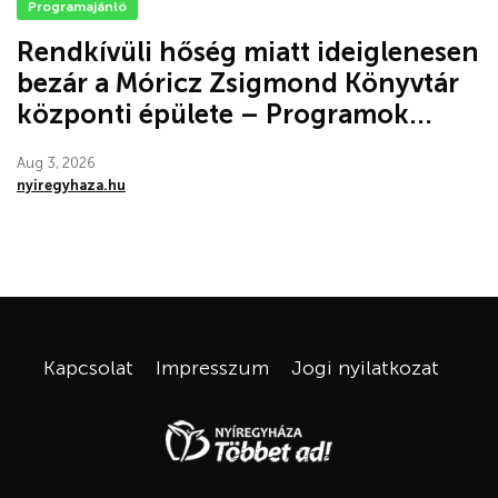
Programajánló
Rendkívüli hőség miatt ideiglenesen
bezár a Móricz Zsigmond Könyvtár
központi épülete – Programok...
Aug 3, 2026
nyiregyhaza.hu
Kapcsolat
Impresszum
Jogi nyilatkozat