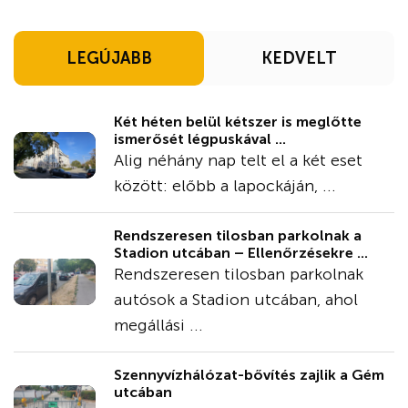
LEGÚJABB
KEDVELT
Két héten belül kétszer is meglőtte
ismerősét légpuskával ...
Alig néhány nap telt el a két eset
között: előbb a lapockáján, ...
Rendszeresen tilosban parkolnak a
Stadion utcában – Ellenőrzésekre ...
Rendszeresen tilosban parkolnak
autósok a Stadion utcában, ahol
megállási ...
Szennyvízhálózat-bővítés zajlik a Gém
utcában