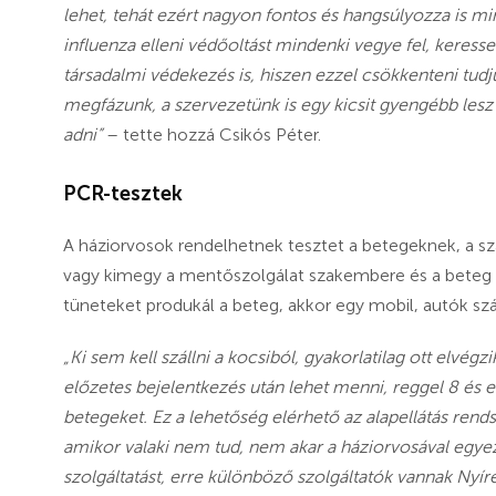
lehet, tehát ezért nagyon fontos és hangsúlyozza is m
influenza elleni védőoltást mindenki vegye fel, keress
társadalmi védekezés is, hiszen ezzel csökkenteni tudju
megfázunk, a szervezetünk is egy kicsit gyengébb les
adni”
– tette hozzá Csikós Péter.
PCR-tesztek
A háziorvosok rendelhetnek tesztet a betegeknek, a sz
vagy kimegy a mentőszolgálat szakembere és a beteg l
tüneteket produkál a beteg, akkor egy mobil, autók szám
„Ki sem kell szállni a kocsiból, gyakorlatilag ott elvégz
előzetes bejelentkezés után lehet menni, reggel 8 és e
betegeket. Ez a lehetőség elérhető az alapellátás rend
amikor valaki nem tud, nem akar a háziorvosával egyez
szolgáltatást, erre különböző szolgáltatók vannak Nyír