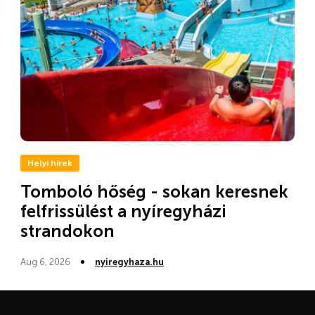
Helyi hírek
Tomboló hőség - sokan keresnek
felfrissülést a nyíregyházi
strandokon
Aug 6, 2026
nyiregyhaza.hu