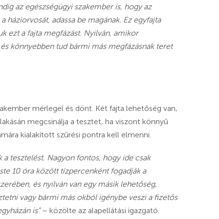
indig az egészségügyi szakember is, hogy az
e a háziorvosát, adassa be magának. Ez egyfajta
k ezt a fajta megfázást. Nyilván, amikor
z és könnyebben tud bármi más megfázásnak teret
akember mérlegel és dönt. Két fajta lehetőség van,
akásán megcsinálja a tesztet, ha viszont könnyű
ára kialakított szűrési pontra kell elmenni.
ik a tesztelést. Nagyon fontos, hogy ide csak
ste 10 óra között tízpercenként fogadják a
szerében, és nyilván van egy másik lehetőség,
tetni vagy bármi más okból igénybe veszi a fizetős
egyházán is”
– közölte az alapellátási igazgató.