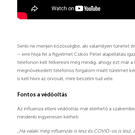
Senki ne menjen közösségbe, aki valamilyen tünetet ér
– erre hívja fel a figyelmet Csikós Péter alapellátási i
telefonon kell felkeresni még mindig, ahogy ezt már a 
megnövekedett telefonos forgalom miatt türelmet kér
is kell hívni az orvosát, mire beszélni tud vele.
Fontos a védőoltás
Az influenza elleni védőoltás már elérhető a szakember
mindenki ingyenesen kérheti.
„Ha valaki még influenzás is lesz és COVID-os is lesz, 