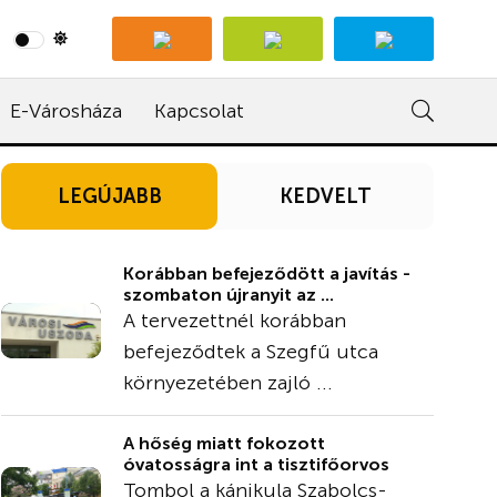
E-Városháza
Kapcsolat
LEGÚJABB
KEDVELT
Korábban befejeződött a javítás -
szombaton újranyit az ...
A tervezettnél korábban
befejeződtek a Szegfű utca
környezetében zajló ...
A hőség miatt fokozott
óvatosságra int a tisztifőorvos
Tombol a kánikula Szabolcs-