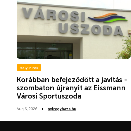
Helyi hírek
Korábban befejeződött a javítás -
szombaton újranyit az Eissmann
Városi Sportuszoda
Aug 6, 2026
nyiregyhaza.hu