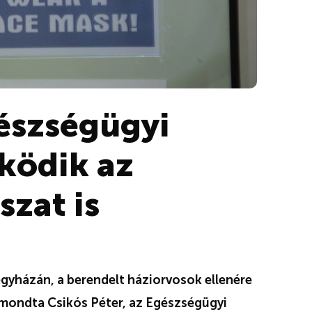
gészségügyi
ködik az
szat is
regyházán, a berendelt háziorvosok ellenére
mondta Csikós Péter, az Egészségügyi