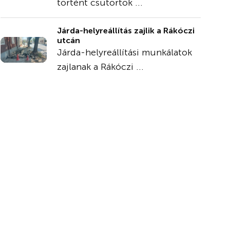
történt csütörtök ...
Járda-helyreállítás zajlik a Rákóczi
utcán
Járda-helyreállítási munkálatok
zajlanak a Rákóczi ...