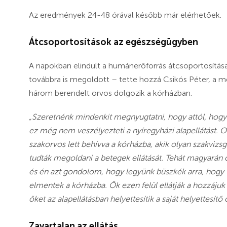
Az eredmények 24-48 órával később már elérhetőek.
Átcsoportosítások az egészségügyben
A napokban elindult a humánerőforrás átcsoportosítás
továbbra is megoldott – tette hozzá Csikós Péter, a m
három berendelt orvos dolgozik a kórházban.
„Szeretnénk mindenkit megnyugtatni, hogy attól, hogy p
ez még nem veszélyezteti a nyíregyházi alapellátást. 
szakorvos lett behívva a kórházba, akik olyan szakviz
tudták megoldani a betegek ellátását. Tehát magyarán o
és én azt gondolom, hogy legyünk büszkék arra, hogy 
elmentek a kórházba. Ők ezen felül ellátják a hozzájuk 
őket az alapellátásban helyettesítik a saját helyettesítő
Zavartalan az ellátás