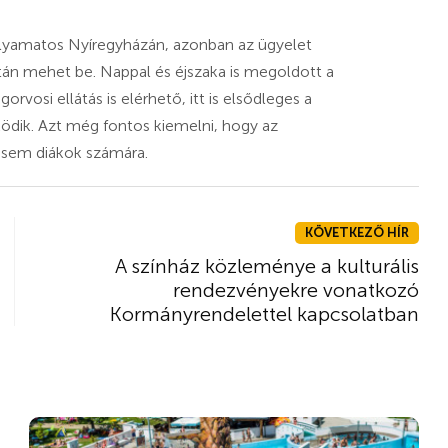
 folyamatos Nyíregyházán, azonban az ügyelet
után mehet be. Nappal és éjszaka is megoldott a
gorvosi ellátás is elérhető, itt is elsődleges a
űködik. Azt még fontos kiemelni, hogy az
 sem diákok számára.
KÖVETKEZŐ HÍR
A színház közleménye a kulturális
rendezvényekre vonatkozó
Kormányrendelettel kapcsolatban