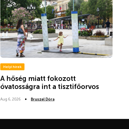
Helyi hírek
A hőség miatt fokozott
óvatosságra int a tisztifőorvos
Aug 6, 2026
Bruszel Dóra