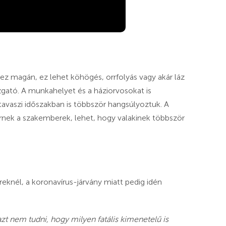
ez magán, ez lehet köhögés, orrfolyás vagy akár láz
gazgató. A munkahelyet és a háziorvosokat is
tavaszi időszakban is többször hangsúlyoztuk. A
nek a szakemberek, lehet, hogy valakinek többször
eknél, a koronavírus-járvány miatt pedig idén
azt nem tudni, hogy milyen fatális kimenetelű is