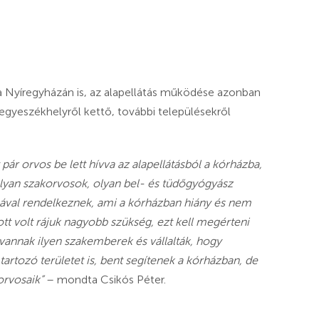
a Nyíregyházán is, az alapellátás működése azonban
egyeszékhelyről kettő, további településekről
ár orvos be lett hívva az alapellátásból a kórházba,
Olyan szakorvosok, olyan bel- és tüdőgyógyász
sgával rendelkeznek, ami a kórházban hiány és nem
tt volt rájuk nagyobb szükség, ezt kell megérteni
vannak ilyen szakemberek és vállalták, hogy
tartozó területet is, bent segítenek a kórházban, de
 orvosaik”
– mondta Csikós Péter.