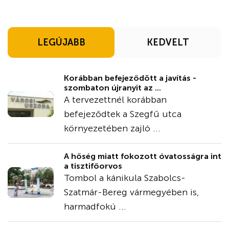
LEGÚJABB
KEDVELT
Korábban befejeződött a javítás -
szombaton újranyit az ...
A tervezettnél korábban
befejeződtek a Szegfű utca
környezetében zajló ...
A hőség miatt fokozott óvatosságra int
a tisztifőorvos
Tombol a kánikula Szabolcs-
Szatmár-Bereg vármegyében is,
harmadfokú ...