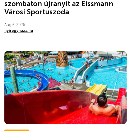
szombaton újranyit az Eissmann
Városi Sportuszoda
Aug 6, 2026
nyiregyhaza.hu