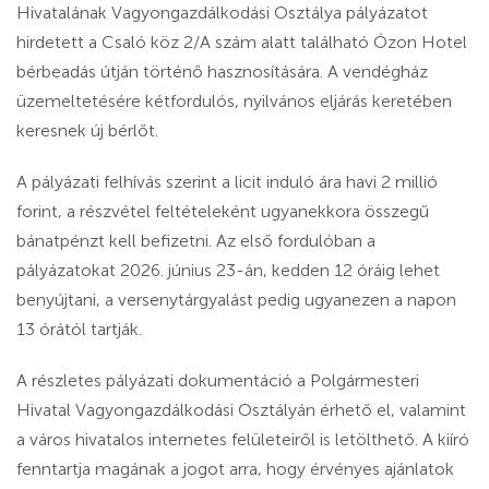
Hivatalának Vagyongazdálkodási Osztálya pályázatot
hirdetett a Csaló köz 2/A szám alatt található Ózon Hotel
bérbeadás útján történő hasznosítására. A vendégház
üzemeltetésére kétfordulós, nyilvános eljárás keretében
keresnek új bérlőt.
A pályázati felhívás szerint a licit induló ára havi 2 millió
forint, a részvétel feltételeként ugyanekkora összegű
bánatpénzt kell befizetni. Az első fordulóban a
pályázatokat 2026. június 23-án, kedden 12 óráig lehet
benyújtani, a versenytárgyalást pedig ugyanezen a napon
13 órától tartják.
A részletes pályázati dokumentáció a Polgármesteri
Hivatal Vagyongazdálkodási Osztályán érhető el, valamint
a város hivatalos internetes felületeiről is letölthető. A kiíró
fenntartja magának a jogot arra, hogy érvényes ajánlatok