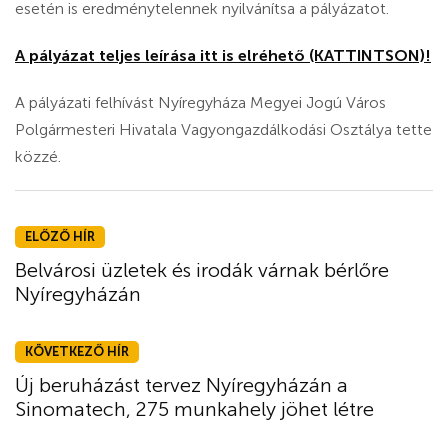
esetén is eredménytelennek nyilvánítsa a pályázatot.
A pályázat teljes leírása itt is elréhető (KATTINTSON)!
A pályázati felhívást Nyíregyháza Megyei Jogú Város
Polgármesteri Hivatala Vagyongazdálkodási Osztálya tette
közzé.
ELŐZŐ HÍR
Belvárosi üzletek és irodák várnak bérlőre
Nyíregyházán
KÖVETKEZŐ HÍR
Új beruházást tervez Nyíregyházán a
Sinomatech, 275 munkahely jöhet létre