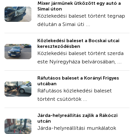
Mixer járműnek ütközött egy autó a
Simai úton
Közlekedési baleset történt tegnap
délután a Simai úti ...
Közlekedési baleset a Bocskai utcai
kereszteződésben
Közlekedési baleset történt szerda
este Nyíregyháza belvárosában, ...
Ráfutásos baleset a Korányi Frigyes
utcában
Ráfutásos közlekedési baleset
történt csütörtök ...
Járda-helyreállítás zajlik a Rákóczi
utcán
Járda-helyreállítási munkálatok