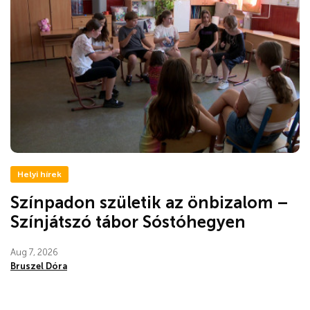
Helyi hírek
Színpadon születik az önbizalom –
Színjátszó tábor Sóstóhegyen
Aug 7, 2026
Bruszel Dóra