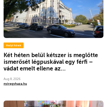
Helyi hírek
Két héten belül kétszer is meglőtte
ismerősét légpuskával egy férfi –
vádat emelt ellene az...
Aug 8, 2026
nyiregyhaza.hu