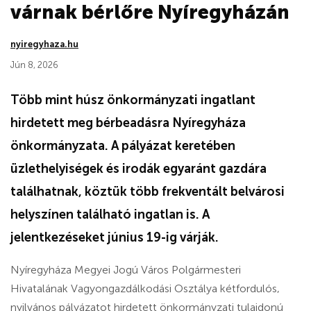
várnak bérlőre Nyíregyházán
nyiregyhaza.hu
Jún 8, 2026
Több mint húsz önkormányzati ingatlant
hirdetett meg bérbeadásra Nyíregyháza
önkormányzata. A pályázat keretében
üzlethelyiségek és irodák egyaránt gazdára
találhatnak, köztük több frekventált belvárosi
helyszínen található ingatlan is. A
jelentkezéseket június 19-ig várják.
Nyíregyháza Megyei Jogú Város Polgármesteri
Hivatalának Vagyongazdálkodási Osztálya kétfordulós,
nyilvános pályázatot hirdetett önkormányzati tulajdonú