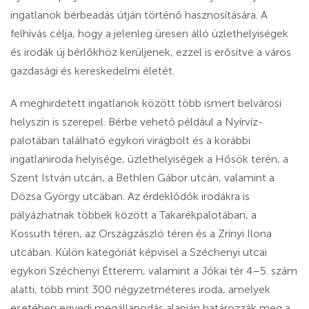
ingatlanok bérbeadás útján történő hasznosítására. A
felhívás célja, hogy a jelenleg üresen álló üzlethelyiségek
és irodák új bérlőkhöz kerüljenek, ezzel is erősítve a város
gazdasági és kereskedelmi életét.
A meghirdetett ingatlanok között több ismert belvárosi
helyszín is szerepel. Bérbe vehető például a Nyírvíz-
palotában található egykori virágbolt és a korábbi
ingatlaniroda helyisége, üzlethelyiségek a Hősök terén, a
Szent István utcán, a Bethlen Gábor utcán, valamint a
Dózsa György utcában. Az érdeklődők irodákra is
pályázhatnak többek között a Takarékpalotában, a
Kossuth téren, az Országzászló téren és a Zrínyi Ilona
utcában. Külön kategóriát képvisel a Széchenyi utcai
egykori Széchenyi Étterem, valamint a Jókai tér 4–5. szám
alatti, több mint 300 négyzetméteres iroda, amelyek
esetében egyedi megállapodás alapján határozzák meg a