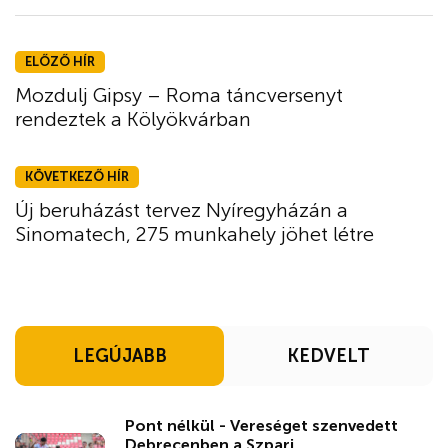
ELŐZŐ HÍR
Mozdulj Gipsy – Roma táncversenyt
rendeztek a Kölyökvárban
KÖVETKEZŐ HÍR
Új beruházást tervez Nyíregyházán a
Sinomatech, 275 munkahely jöhet létre
LEGÚJABB
KEDVELT
Pont nélkül - Vereséget szenvedett
Debrecenben a Szpari