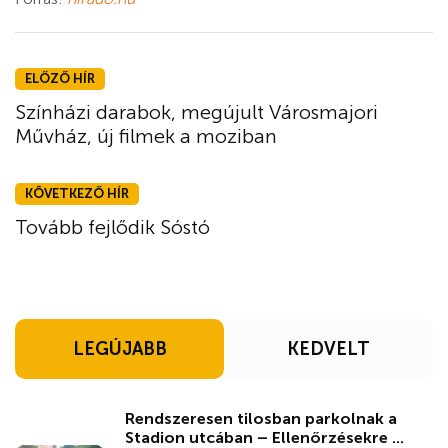
ELŐZŐ HÍR
Színházi darabok, megújult Városmajori
Művház, új filmek a moziban
KÖVETKEZŐ HÍR
Tovább fejlődik Sóstó
LEGÚJABB
KEDVELT
Rendszeresen tilosban parkolnak a
Stadion utcában – Ellenőrzésekre ...