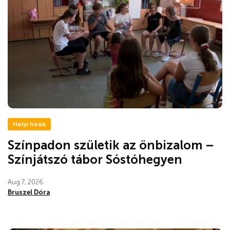
Helyi hírek
Színpadon születik az önbizalom –
Színjátszó tábor Sóstóhegyen
Aug 7, 2026
Bruszel Dóra