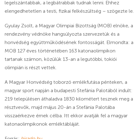
legelszántabbak, a legbátrabbak tudnak lenni. Ehhez
elengedhetetlen a testi, fizikai felkészültség – szögezte le.
Gyulay Zsolt, a Magyar Olimpiai Bizottság (MOB) elnöke, a
rendezvény védnöke hangsúlyozta szervezetük és a
honvédség együttműködésének fontosságát. Elmondta: a
MOB 127 éves történetében 163 katonaolimpikon
tartanak számon, közülük 13-an a legutóbbi, tokiói
olimpián is részt vettek.
A Magyar Honvédség toborzó emlékfutása pénteken, a
magyar sport napján a budapesti Stefánia Palotából indult:
219 településen áthaladva 1830 kilométert tesznek meg a
résztvevők, majd május 20-án a Stefánia Palotába
visszaérkezve érnek célba. Itt ekkor avatják fel a magyar
katonaolimpikonok emléktábláját.
Forrás:
hirado.hu