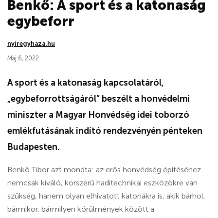
Benkő: A sport és a katonaság
egybeforr
nyiregyhaza.hu
Máj 6, 2022
A sport és a katonaság kapcsolatáról,
„egybeforrottságáról” beszélt a honvédelmi
miniszter a Magyar Honvédség idei toborzó
emlékfutásának indító rendezvényén pénteken
Budapesten.
Benkő Tibor azt mondta: az erős honvédség építéséhez
nemcsak kiváló, korszerű haditechnikai eszközökre van
szükség, hanem olyan elhivatott katonákra is, akik bárhol,
bármikor, bármilyen körülmények között a