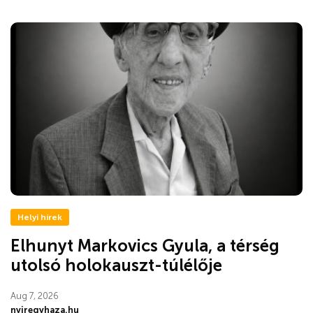
Helyi hírek
Elhunyt Markovics Gyula, a térség
utolsó holokauszt-túlélője
Aug 7, 2026
nyiregyhaza.hu