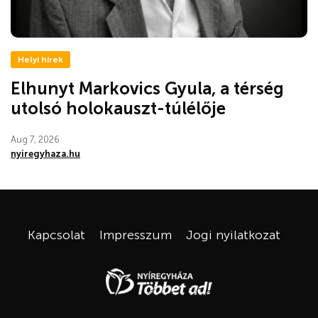
Helyi hírek
Elhunyt Markovics Gyula, a térség
utolsó holokauszt-túlélője
Aug 7, 2026
nyiregyhaza.hu
Kapcsolat
Impresszum
Jogi nyilatkozat