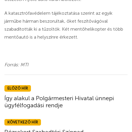
A katasztrófavédelem tájékoztatása szerint az egyik
járműbe hárman beszorultak, őket feszítővágóval
szabadították ki a tűzoltók. Két mentőhelikopter és több
mentőautó is a helyszínre érkezett.
Forrás: MTI
ELŐZŐ HÍR
Így alakul a Polgármesteri Hivatal ünnepi
ügyfélfogadási rendje
KÖVETKEZŐ HÍR
Rózsakert Szabadtéri Színpad