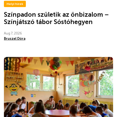
Helyi hírek
Színpadon születik az önbizalom –
Színjátszó tábor Sóstóhegyen
Aug 7, 2026
Bruszel Dóra