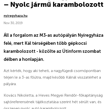
– Nyolc jármű karambolozott
nyiregyhaza.hu
Nov 30, 2019
Áll a forgalom az M3-as autópályán Nyíregyháza
felé, mert Kál térségében több gépkocsi
karambolozott - közölte az Útinform szombat
délben a honlapján.
Azt kérték, hogy aki teheti, a nagyfügedi csomópontban
térjen le a 3-as főútra, majd később Kálnál visszatérhet a
pályára.
Kovács Nikoletta, a Heves Megyei Rendőr-főkapitányság
sajtóreferensének tájékoztatása szerint hét sérült van, és
összesen nyolc autó karambolozott.