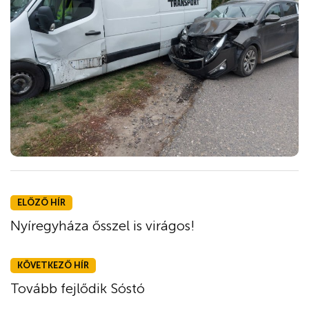
ELŐZŐ HÍR
Nyíregyháza ősszel is virágos!
KÖVETKEZŐ HÍR
Tovább fejlődik Sóstó