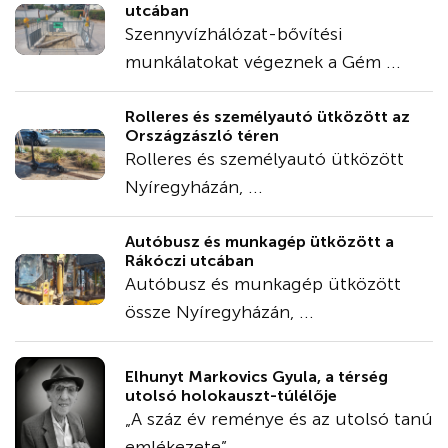
utcában
Szennyvízhálózat-bővítési
munkálatokat végeznek a Gém ...
Rolleres és személyautó ütközött az
Országzászló téren
Rolleres és személyautó ütközött
Nyíregyházán, ...
Autóbusz és munkagép ütközött a
Rákóczi utcában
Autóbusz és munkagép ütközött
össze Nyíregyházán, ...
Elhunyt Markovics Gyula, a térség
utolsó holokauszt-túlélője
„A száz év reménye és az utolsó tanú
emlékezete” ...