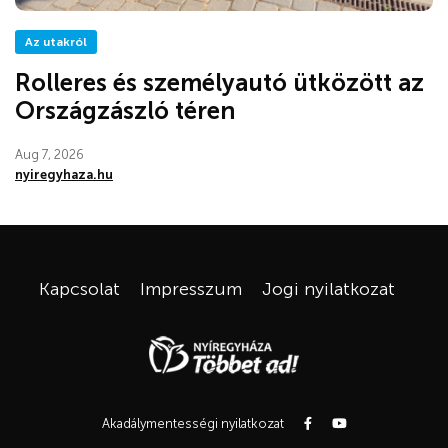
Az utakról
Rolleres és személyautó ütközött az
Országzászló téren
Aug 7, 2026
nyiregyhaza.hu
Kapcsolat
Impresszum
Jogi nyilatkozat
Akadálymentességi nyilatkozat