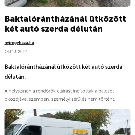
Baktalórántházánál ütközött
két autó szerda délután
nyiregyhaza.hu
Okt 13, 2022
Baktalórántházánál ütközött két autó szerda
délután.
A helyszínen a rendőrök eljárást indítottak a baleset
okozójával szemben, személyi sérülés nem történt.