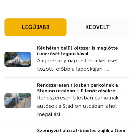
LEGÚJABB
KEDVELT
Két héten belül kétszer is meglőtte
ismerősét légpuskával ...
Alig néhány nap telt el a két eset
között: előbb a lapockáján, ...
Rendszeresen tilosban parkolnak a
Stadion utcában – Ellenőrzésekre ...
Rendszeresen tilosban parkolnak
autósok a Stadion utcában, ahol
megállási ...
Szennyvízhálózat-bővítés zajlik a Gém