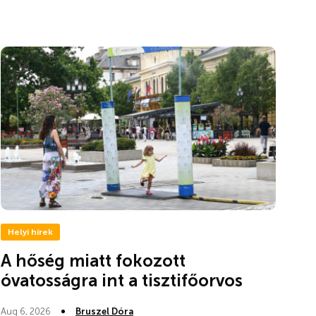
Helyi hírek
A hőség miatt fokozott
óvatosságra int a tisztifőorvos
Aug 6, 2026
Bruszel Dóra