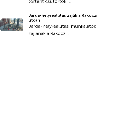
történt csütörtök ...
Járda-helyreállítás zajlik a Rákóczi
utcán
Járda-helyreállítási munkálatok
zajlanak a Rákóczi ...