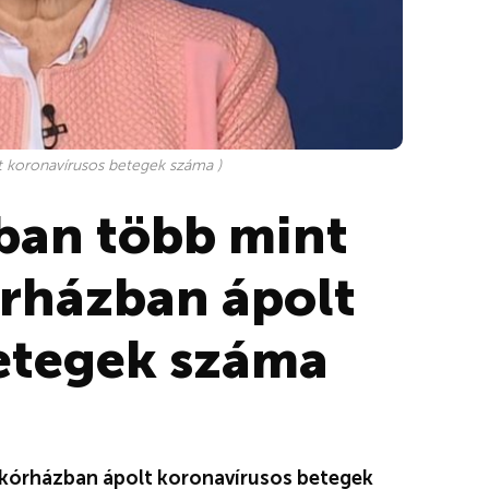
t koronavírusos betegek száma )
ban több mint
órházban ápolt
etegek száma
 kórházban ápolt koronavírusos betegek