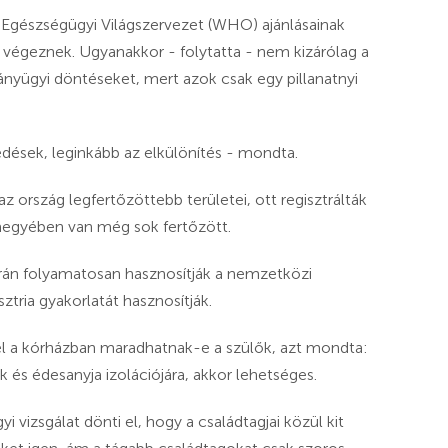
 Egészségügyi Világszervezet (WHO) ajánlásainak
 végeznek. Ugyanakkor - folytatta - nem kizárólag a
ányügyi döntéseket, mert azok csak egy pillanatnyi
edések, leginkább az elkülönítés - mondta.
 ország legfertőzöttebb területei, ott regisztrálták
 megyében van még sok fertőzött.
rán folyamatosan hasznosítják a nemzetközi
ztria gyakorlatát hasznosítják.
kel a kórházban maradhatnak-e a szülők, azt mondta:
s édesanyja izolációjára, akkor lehetséges.
gyi vizsgálat dönti el, hogy a családtagjai közül kit