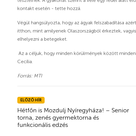
tesztelnek. A gyakorlat szerint a vele egy fedél alatt 
kontakt esetén - tette hozzá.
Végül hangsúlyozta, hogy az ágyak felszabadítása azér
itthon, mint amilyenek Olaszországból érkeztek, vagyi
elhelyezni a betegeket.
Az a céljuk, hogy minden körülmények között mindenk
Cecília.
Forrás: MTI
ELŐZŐ HÍR
Hétfőn is Mozdulj Nyíregyháza! – Senior
torna, zenés gyermektorna és
funkcionális edzés