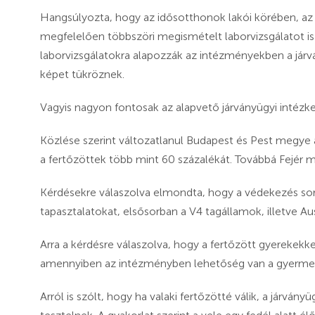
Hangsúlyozta, hogy az idősotthonok lakói körében, az
megfelelően többszöri megismételt laborvizsgálatot is
laborvizsgálatokra alapozzák az intézményekben a járv
képet tükröznek.
Vagyis nagyon fontosak az alapvető járványügyi intézk
Közlése szerint változatlanul Budapest és Pest megye az
a fertőzöttek több mint 60 százalékát. Továbbá Fejér
Kérdésekre válaszolva elmondta, hogy a védekezés so
tapasztalatokat, elsősorban a V4 tagállamok, illetve Aus
Arra a kérdésre válaszolva, hogy a fertőzött gyerekek
amennyiben az intézményben lehetőség van a gyermek é
Arról is szólt, hogy ha valaki fertőzötté válik, a járványü