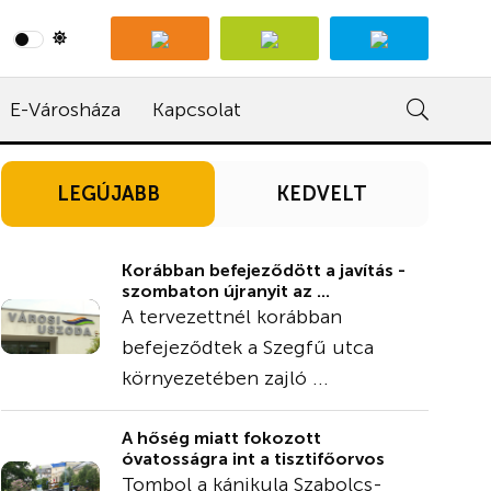
E-Városháza
Kapcsolat
LEGÚJABB
KEDVELT
Korábban befejeződött a javítás -
szombaton újranyit az ...
A tervezettnél korábban
befejeződtek a Szegfű utca
környezetében zajló ...
A hőség miatt fokozott
óvatosságra int a tisztifőorvos
Tombol a kánikula Szabolcs-