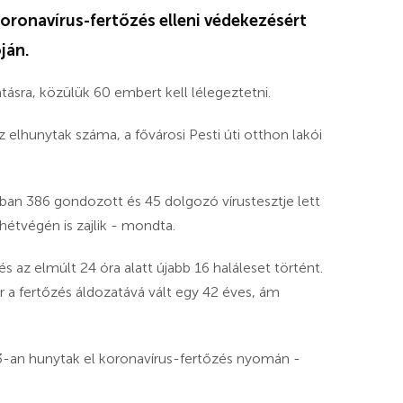
oronavírus-fertőzés elleni védekezésért
ján.
átásra, közülük 60 embert kell lélegeztetni.
 elhunytak száma, a fővárosi Pesti úti otthon lakói
nban 386 gondozott és 45 dolgozó vírustesztje lett
hétvégén is zajlik - mondta.
 az elmúlt 24 óra alatt újabb 16 haláleset történt.
 a fertőzés áldozatává vált egy 42 éves, ám
3-an hunytak el koronavírus-fertőzés nyomán -