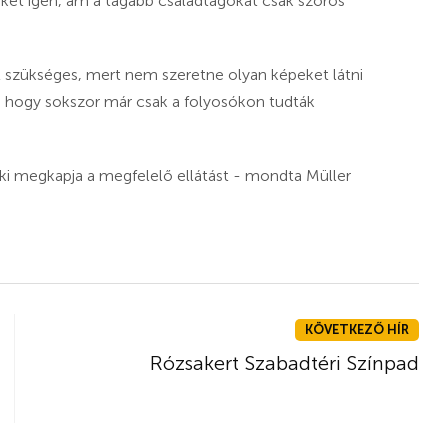
élőket igen, ám a tágabb családtagokat csak szoros
t szükséges, mert nem szeretne olyan képeket látni
s hogy sokszor már csak a folyosókon tudták
i megkapja a megfelelő ellátást - mondta Müller
KÖVETKEZŐ HÍR
Rózsakert Szabadtéri Színpad