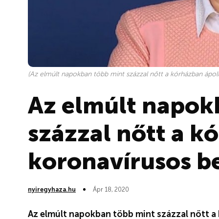
(Az elmúlt napokban több mint százzal nőtt a kórházban ápol
Az elmúlt napok
százzal nőtt a k
koronavírusos b
nyiregyhaza.hu
Ápr 18, 2020
Az elmúlt napokban több mint százzal nőtt a