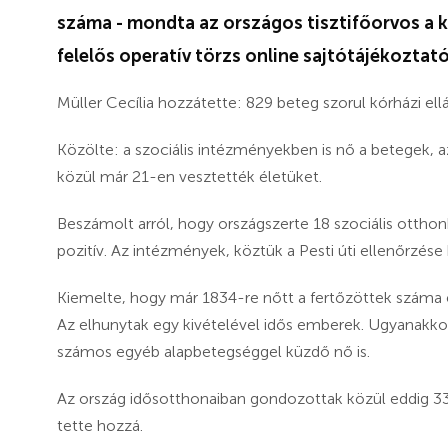
száma - mondta az országos tisztifőorvos a k
felelős operatív törzs online sajtótájékoztató
Müller Cecília hozzátette: 829 beteg szorul kórházi ell
Közölte: a szociális intézményekben is nő a betegek, az
közül már 21-en vesztették életüket.
Beszámolt arról, hogy országszerte 18 szociális ottho
pozitív. Az intézmények, köztük a Pesti úti ellenőrzése 
Kiemelte, hogy már 1834-re nőtt a fertőzöttek száma és
Az elhunytak egy kivételével idős emberek. Ugyanakkor
számos egyéb alapbetegséggel küzdő nő is.
Az ország idősotthonaiban gondozottak közül eddig 3
tette hozzá.