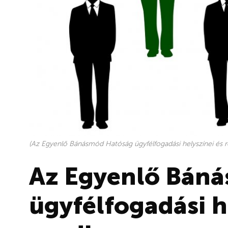
(Az Egyenlő Bánásmód Hatóság ügyfélfogadási helyszínei és r
Az Egyenlő Bán
ügyfélfogadási h