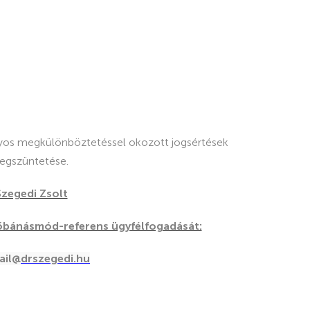
yos megkülönböztetéssel okozott jogsértések
megszüntetése.
 Szegedi Zsolt
őbánásmód-referens ügyfélfogadását:
ail@
drszegedi.hu