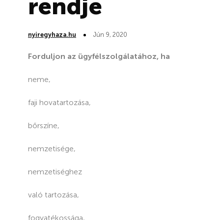
rendje
nyiregyhaza.hu
Jún 9, 2020
Forduljon az ügyfélszolgálatához, ha
neme,
faji hovatartozása,
bőrszíne,
nemzetisége,
nemzetiséghez
való tartozása,
fogyatékossága,