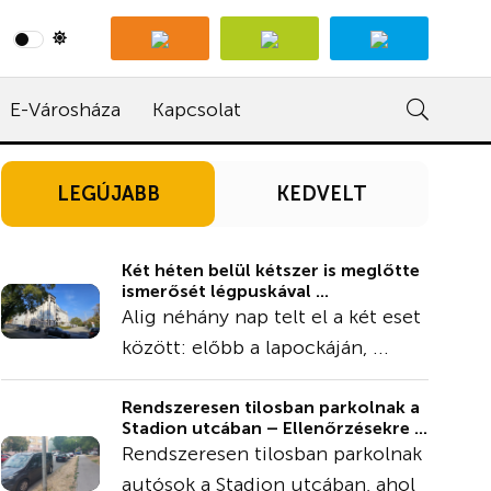
E-Városháza
Kapcsolat
LEGÚJABB
KEDVELT
Két héten belül kétszer is meglőtte
ismerősét légpuskával ...
Alig néhány nap telt el a két eset
között: előbb a lapockáján, ...
Rendszeresen tilosban parkolnak a
Stadion utcában – Ellenőrzésekre ...
Rendszeresen tilosban parkolnak
autósok a Stadion utcában, ahol