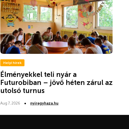
Helyi hírek
Élményekkel teli nyár a
Futurobiban – jövő héten zárul az
utolsó turnus
Aug 7, 2026
nyiregyhaza.hu