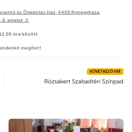
eremtő és Önkéntes Ház, 4400 Nyíregyháza,
. 8. emelet 2.
 12.00 óra között
ndenkit megillet!
KÖVETKEZŐ HÍR
Rózsakert Szabadtéri Színpad