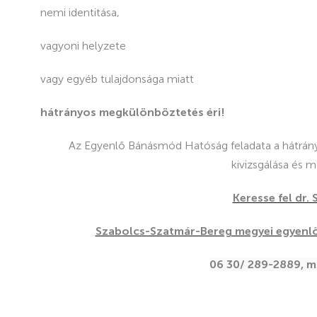
nemi identitása,
vagyoni helyzete
vagy egyéb tulajdonsága miatt
hátrányos megkülönböztetés éri!
Az Egyenlő Bánásmód Hatóság feladata a hátrán
kivizsgálása és 
Keresse fel dr.
Szabolcs-Szatmár-Bereg megyei egyenl
06 30/ 289-2889, m