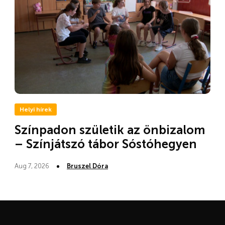
Helyi hírek
Színpadon születik az önbizalom
– Színjátszó tábor Sóstóhegyen
Aug 7, 2026
Bruszel Dóra