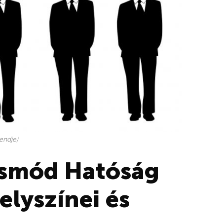
endje)
ásmód Hatóság
elyszínei és