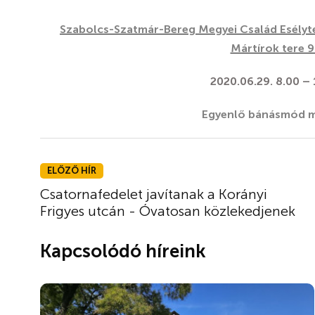
Szabolcs-Szatmár-Bereg Megyei Család Esélyt
Mártírok tere 9
2020.06.29. 8.00 –
Egyenlő bánásmód mi
ELŐZŐ HÍR
Csatornafedelet javítanak a Korányi
Frigyes utcán - Óvatosan közlekedjenek
Kapcsolódó híreink