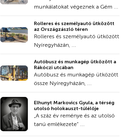
munkálatokat végeznek a Gém ...
Rolleres és személyautó ütközött
az Országzászló téren
Rolleres és személyautó ütközött
Nyíregyházán, ...
Autóbusz és munkagép ütközött a
Rákóczi utcában
Autóbusz és munkagép ütközött
össze Nyíregyházán, ...
Elhunyt Markovics Gyula, a térség
utolsó holokauszt-túlélője
„A száz év reménye és az utolsó
tanú emlékezete” ...