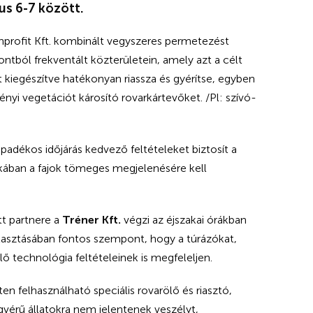
us 6-7 között.
profit Kft. kombinált vegyszeres permetezést
pontból frekventált közterületein, amely azt a célt
 kiegészítve hatékonyan riassza és gyérítse, egyben
ényi vegetációt károsító rovarkártevőket. /Pl: szívó-
adékos időjárás kedvező feltételeket biztosít a
akában a fajok tömeges megjelenésére kell
t partnere a
Tréner Kft.
végzi az éjszakai órákban
lasztásában fontos szempont, hogy a túrázókat,
ő technológia feltételeinek is megfeleljen.
n felhasználható speciális rovarölő és riasztó,
érű állatokra nem jelentenek veszélyt,