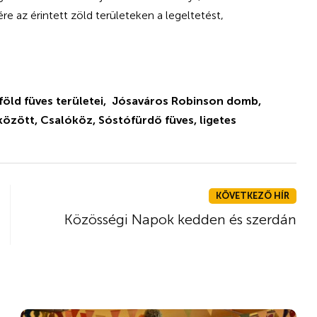
e az érintett zöld területeken a legeltetést,
ösföld füves területei, Jósaváros Robinson domb,
 között, Csalóköz, Sóstófürdő füves, ligetes
KÖVETKEZŐ HÍR
Közösségi Napok kedden és szerdán