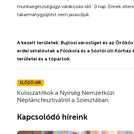
munkaegészségügyi várakozási idő: 0 nap. Ennek ellenér
takarmánygyűjtést nem javasoljuk.
A kezelt területek: Bujtosi városliget és az Örök
erdei sétálóutak a Főiskola és a Sóstói úti Kórház
területei és a tópartok.
ELŐZŐ HÍR
Kulisszatitkok a Nyírség Nemzetközi
Néptáncfesztiválról a Sziesztában
Kapcsolódó híreink