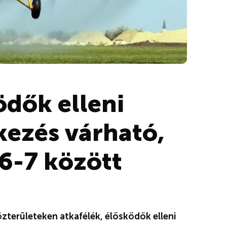
ödők elleni
kezés várható,
6-7 között
közterületeken atkafélék, élősködők elleni