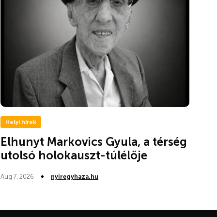
Helyi hírek
Elhunyt Markovics Gyula, a térség
utolsó holokauszt-túlélője
Aug 7, 2026
nyiregyhaza.hu