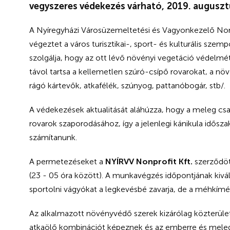
vegyszeres védekezés várható,
2019. auguszt
A Nyíregyházi Városüzemeltetési és Vagyonkezelő Non
végeztet a város turisztikai-, sport- és kulturális szem
szolgálja, hogy az ott lévő növényi vegetáció védelmét
távol tartsa a kellemetlen szúró-csípő rovarokat, a növ
rágó kártevők, atkafélék, szúnyog, pattanóbogár, stb/.
A védekezések aktualitását aláhúzza, hogy a meleg csap
rovarok szaporodásához, így a jelenlegi kánikula idősz
számítanunk.
A permetezéseket a
NYÍRVV Nonprofit Kft.
szerződöt
(23 - 05 óra között). A munkavégzés időpontjának kivá
sportolni vágyókat a legkevésbé zavarja, de a méhkímél
Az alkalmazott növényvédő szerek kizárólag közterülete
atkaölő kombinációt képeznek és az emberre és melegv