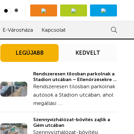
E-Városháza
Kapcsolat
LEGÚJABB
KEDVELT
Rendszeresen tilosban parkolnak a
Stadion utcában – Ellenőrzésekre ...
Rendszeresen tilosban parkolnak
autósok a Stadion utcában, ahol
megállási ...
Szennyvízhálózat-bővítés zajlik a
Gém utcában
Szennyvízhálózat-bővítési