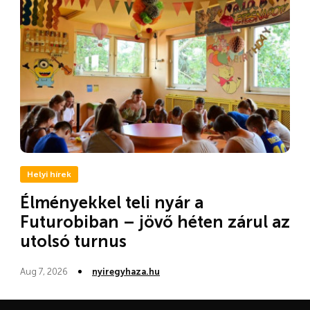
Helyi hírek
Élményekkel teli nyár a
Futurobiban – jövő héten zárul az
utolsó turnus
Aug 7, 2026
nyiregyhaza.hu