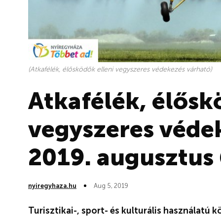
(Atkafélék, élősködők elleni vegyszeres védekezés várható)
Atkafélék, élősk
vegyszeres véde
2019. augusztus 
nyiregyhaza.hu
Aug 5, 2019
Turisztikai-, sport- és kulturális használatú 