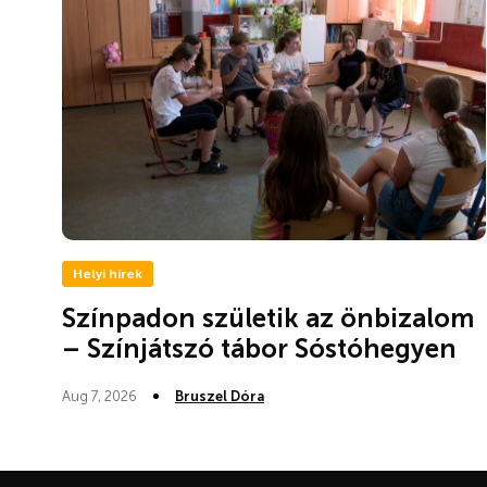
Helyi hírek
Színpadon születik az önbizalom
– Színjátszó tábor Sóstóhegyen
Aug 7, 2026
Bruszel Dóra