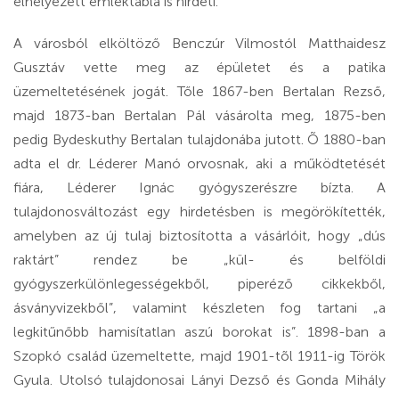
elhelyezett emléktábla is hirdeti.
A városból elköltöző Benczúr Vilmostól Matthaidesz
Gusztáv vette meg az épületet és a patika
üzemeltetésének jogát. Tőle 1867-ben Bertalan Rezső,
majd 1873-ban Bertalan Pál vásárolta meg, 1875-ben
pedig Bydeskuthy Bertalan tulajdonába jutott. Õ 1880-ban
adta el dr. Léderer Manó orvosnak, aki a működtetését
fiára, Léderer Ignác gyógyszerészre bízta. A
tulajdonosváltozást egy hirdetésben is megörökítették,
amelyben az új tulaj biztosította a vásárlóit, hogy „dús
raktárt” rendez be „kül- és belföldi
gyógyszerkülönlegességekből, piperéző cikkekből,
ásványvizekből”, valamint készleten fog tartani „a
legkitűnőbb hamisítatlan aszú borokat is”. 1898-ban a
Szopkó család üzemeltette, majd 1901-tõl 1911-ig Török
Gyula. Utolsó tulajdonosai Lányi Dezső és Gonda Mihály