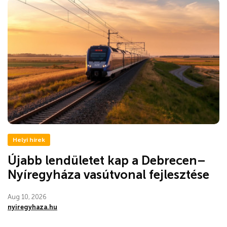
Helyi hírek
Újabb lendületet kap a Debrecen–
Nyíregyháza vasútvonal fejlesztése
Aug 10, 2026
nyiregyhaza.hu