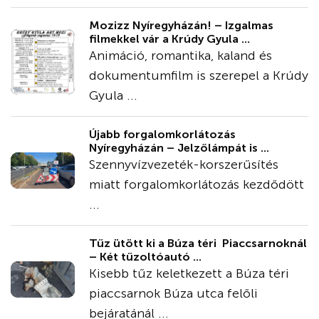
Mozizz Nyíregyházán! – Izgalmas
filmekkel vár a Krúdy Gyula ...
Animáció, romantika, kaland és
dokumentumfilm is szerepel a Krúdy
Gyula ...
Újabb forgalomkorlátozás
Nyíregyházán – Jelzőlámpát is ...
Szennyvízvezeték-korszerűsítés
miatt forgalomkorlátozás kezdődött
...
Tűz ütött ki a Búza téri Piaccsarnoknál
– Két tűzoltóautó ...
Kisebb tűz keletkezett a Búza téri
piaccsarnok Búza utca felőli
bejáratánál ...