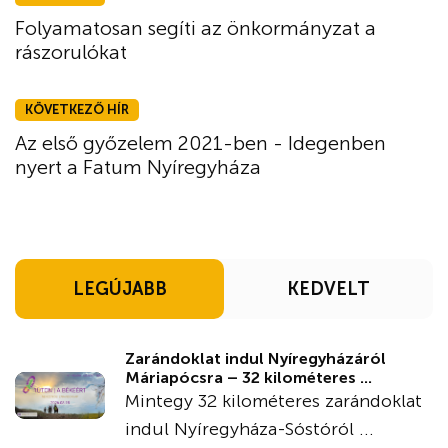
Folyamatosan segíti az önkormányzat a
rászorulókat
KÖVETKEZŐ HÍR
Az első győzelem 2021-ben - Idegenben
nyert a Fatum Nyíregyháza
LEGÚJABB
KEDVELT
Zarándoklat indul Nyíregyházáról
Máriapócsra – 32 kilométeres ...
Mintegy 32 kilométeres zarándoklat
indul Nyíregyháza-Sóstóról ...