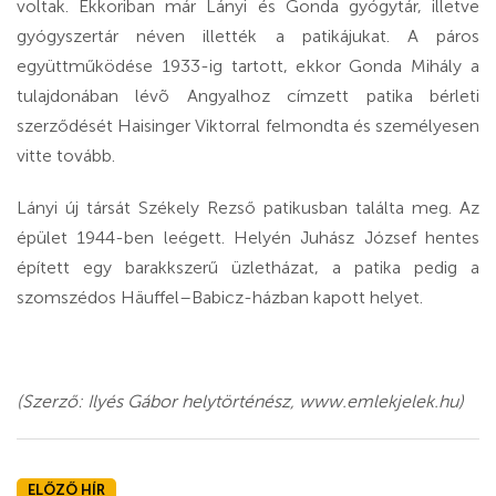
voltak. Ekkoriban már Lányi és Gonda gyógytár, illetve
gyógyszertár néven illették a patikájukat. A páros
együttműködése 1933-ig tartott, ekkor Gonda Mihály a
tulajdonában lévõ Angyalhoz címzett patika bérleti
szerződését Haisinger Viktorral felmondta és személyesen
vitte tovább.
Lányi új társát Székely Rezső patikusban találta meg. Az
épület 1944-ben leégett. Helyén Juhász József hentes
épített egy barakkszerű üzletházat, a patika pedig a
szomszédos Häuffel–Babicz-házban kapott helyet.
(Szerző: Ilyés Gábor helytörténész, www.emlekjelek.hu)
ELŐZŐ HÍR