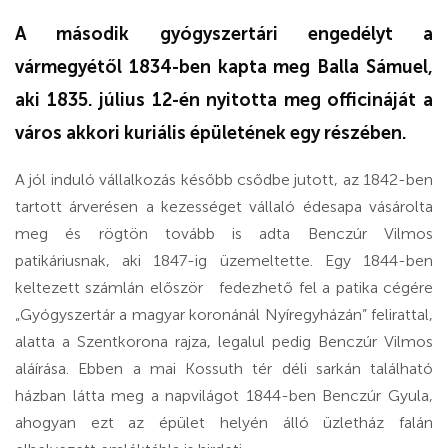
A második gyógyszertári engedélyt a
vármegyétől 1834-ben kap­ta meg Balla Sámuel,
aki 1835. július 12-én nyitotta meg officináját a
város akkori kuriális épületének egy részében.
A jól induló vállalkozás később csődbe jutott, az 1842-ben
tartott árverésen a kezességet vállaló édesapa vásárolta
meg és rögtön tovább is adta Benczúr Vilmos
patikáriusnak, aki 1847-ig üzemeltette. Egy 1844-ben
keltezett számlán először fedezhető fel a patika cégére
„Gyógyszertár a magyar koronánál Nyíregyházán” felirattal,
alatta a Szentkorona rajza, legalul pedig Benczúr Vilmos
aláírása. Ebben a mai Kossuth tér déli sarkán található
házban látta meg a napvilágot 1844-ben Benczúr Gyula,
ahogyan ezt az épület helyén álló üzletház falán