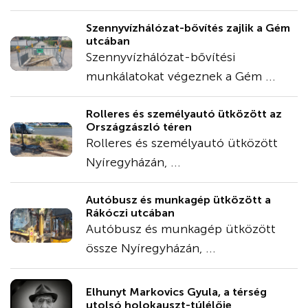
Szennyvízhálózat-bővítés zajlik a Gém
utcában
Szennyvízhálózat-bővítési
munkálatokat végeznek a Gém ...
Rolleres és személyautó ütközött az
Országzászló téren
Rolleres és személyautó ütközött
Nyíregyházán, ...
Autóbusz és munkagép ütközött a
Rákóczi utcában
Autóbusz és munkagép ütközött
össze Nyíregyházán, ...
Elhunyt Markovics Gyula, a térség
utolsó holokauszt-túlélője