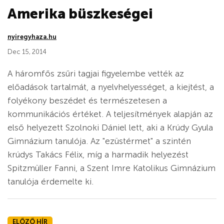
Amerika büszkeségei
nyiregyhaza.hu
Dec 15, 2014
A háromfős zsűri tagjai figyelembe vették az
előadások tartalmát, a nyelvhelyességet, a kiejtést, a
folyékony beszédet és természetesen a
kommunikációs értéket. A teljesítmények alapján az
első helyezett Szolnoki Dániel lett, aki a Krúdy Gyula
Gimnázium tanulója. Az "ezüstérmet" a szintén
krúdys Takács Félix, míg a harmadik helyezést
Spitzmüller Fanni, a Szent Imre Katolikus Gimnázium
tanulója érdemelte ki.
ELŐZŐ HÍR