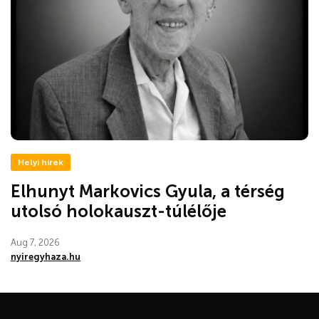
Helyi hírek
Elhunyt Markovics Gyula, a térség
utolsó holokauszt-túlélője
Aug 7, 2026
nyiregyhaza.hu