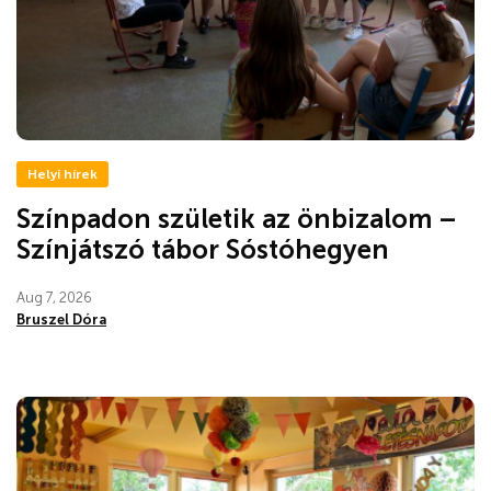
Helyi hírek
Színpadon születik az önbizalom –
Színjátszó tábor Sóstóhegyen
Aug 7, 2026
Bruszel Dóra