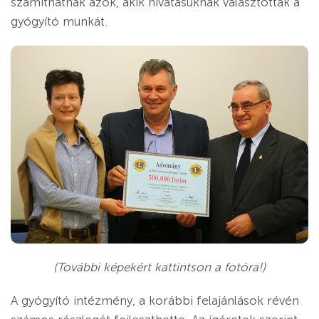
számíthatnak azok, akik hivatásuknak választották a
gyógyító munkát.
(További képekért kattintson a fotóra!)
A gyógyító intézmény, a korábbi felajánlások révén