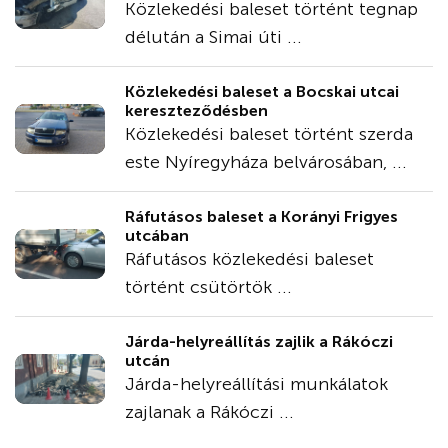
Közlekedési baleset történt tegnap
délután a Simai úti ...
Közlekedési baleset a Bocskai utcai
kereszteződésben
Közlekedési baleset történt szerda
este Nyíregyháza belvárosában, ...
Ráfutásos baleset a Korányi Frigyes
utcában
Ráfutásos közlekedési baleset
történt csütörtök ...
Járda-helyreállítás zajlik a Rákóczi
utcán
Járda-helyreállítási munkálatok
zajlanak a Rákóczi ...