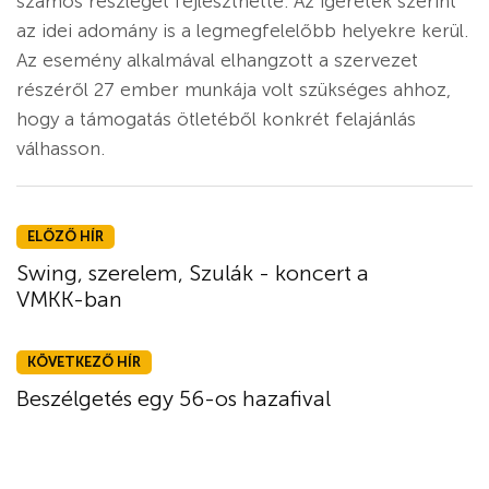
számos részlegét fejleszthette. Az ígéretek szerint
az idei adomány is a legmegfelelőbb helyekre kerül.
Az esemény alkalmával elhangzott a szervezet
részéről 27 ember munkája volt szükséges ahhoz,
hogy a támogatás ötletéből konkrét felajánlás
válhasson.
ELŐZŐ HÍR
Swing, szerelem, Szulák - koncert a
VMKK-ban
KÖVETKEZŐ HÍR
Beszélgetés egy 56-os hazafival