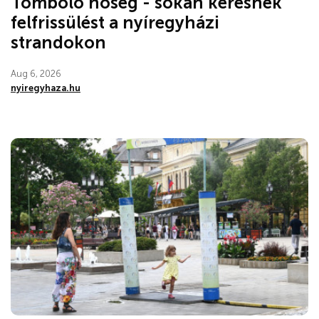
Tomboló hőség - sokan keresnek
felfrissülést a nyíregyházi
strandokon
Aug 6, 2026
nyiregyhaza.hu