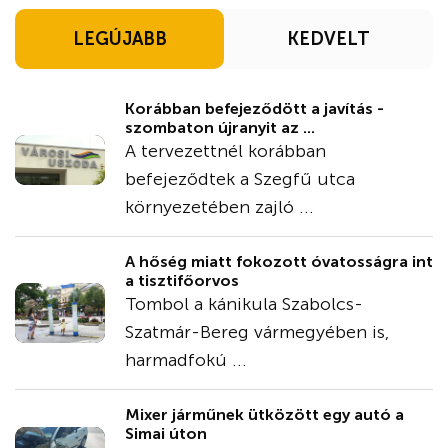
LEGÚJABB
KEDVELT
Korábban befejeződött a javítás -
szombaton újranyit az ...
A tervezettnél korábban
befejeződtek a Szegfű utca
környezetében zajló ...
A hőség miatt fokozott óvatosságra int
a tisztifőorvos
Tombol a kánikula Szabolcs-
Szatmár-Bereg vármegyében is,
harmadfokú ...
Mixer járműnek ütközött egy autó a
Simai úton