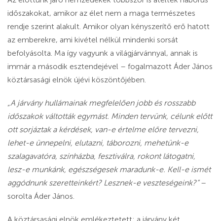
időszakokat, amikor az élet nem a maga természetes
rendje szerint alakult. Amikor olyan kényszerítő erő hatott
az emberekre, ami kivétel nélkül mindenki sorsát
befolyásolta. Ma így vagyunk a világjárvánnyal, annak is
immár a második esztendejével – fogalmazott Áder János
köztársasági elnök újévi köszöntőjében.
„A járvány hullámainak megfelelően jobb és rosszabb
időszakok váltották egymást. Minden tervünk, célunk előtt
ott sorjáztak a kérdések, van-e értelme előre tervezni,
lehet-e ünnepelni, elutazni, táborozni, mehetünk-e
szalagavatóra, színházba, fesztiválra, rokont látogatni,
lesz-e munkánk, egészségesek maradunk-e. Kell-e ismét
aggódnunk szeretteinkért? Lesznek-e veszteségeink?”
–
sorolta Áder János.
A köztársasági elnök emlékeztetett: a járvány két