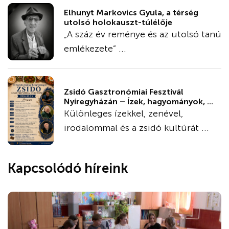
Elhunyt Markovics Gyula, a térség
utolsó holokauszt-túlélője
„A száz év reménye és az utolsó tanú
emlékezete” ...
Zsidó Gasztronómiai Fesztivál
Nyíregyházán – Ízek, hagyományok, ...
Különleges ízekkel, zenével,
irodalommal és a zsidó kultúrát ...
Kapcsolódó híreink