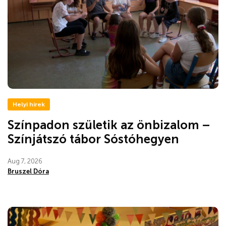
Helyi hírek
Színpadon születik az önbizalom –
Színjátszó tábor Sóstóhegyen
Aug 7, 2026
Bruszel Dóra