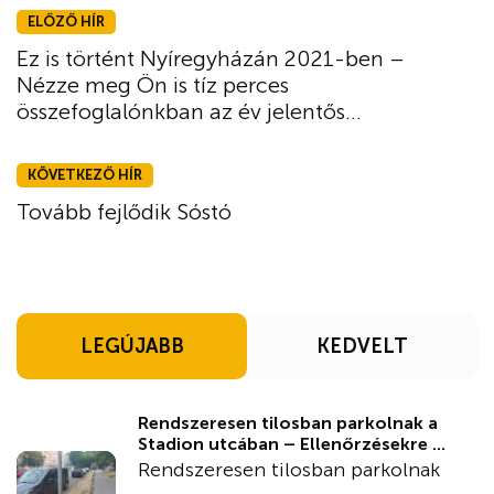
ELŐZŐ HÍR
Ez is történt Nyíregyházán 2021-ben –
Nézze meg Ön is tíz perces
összefoglalónkban az év jelentős...
KÖVETKEZŐ HÍR
Tovább fejlődik Sóstó
LEGÚJABB
KEDVELT
Rendszeresen tilosban parkolnak a
Stadion utcában – Ellenőrzésekre ...
Rendszeresen tilosban parkolnak