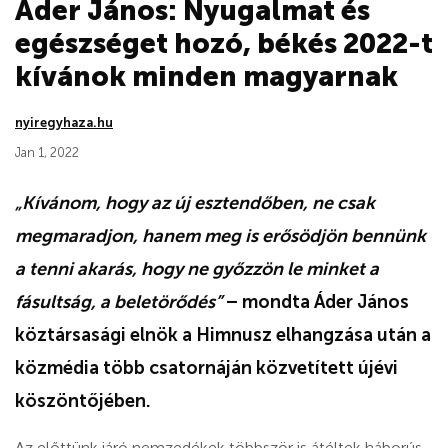
Áder János: Nyugalmat és
egészséget hozó, békés 2022-t
kívánok minden magyarnak
nyiregyhaza.hu
Jan 1, 2022
„Kívánom, hogy az új esztendőben, ne csak
megmaradjon, hanem meg is erősödjön bennünk
a tenni akarás, hogy ne győzzön le minket a
fásultság, a beletörődés”
– mondta Áder János
köztársasági elnök a Himnusz elhangzása után a
közmédia több csatornáján közvetített újévi
köszöntőjében.
Az előttünk járó nemzedékek többször is átéltek háborús