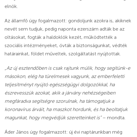
elnök.
Az államfő úgy fogalmazott: gondoljunk azokra is, akiknek
nevét sem tudjuk, pedig naponta ezerszám adták be az
oltásokat, fogták a haldoklók kezét, működtették a
szociális intézményeket, óvták a biztonságunkat, védték
határainkat, földet műveltek, szolgáltatást nyújtottak.
„Az új esztendőben is csak rajtunk múlik, hogy segítünk-e
másokon, elég ha türelmesek vagyunk, az emberfeletti
teljesítményt nyújtó egészségügyi dolgozókkal, ha
észrevesszük azokat, akik a járvány nehézségeiben
megfáradva segítségre szorulnak, ha támogatjuk a
koronavírus árváit, ha maszkot hordunk, és ha beoltatjuk
magunkat, hogy megvédjük szeretteinket is”
– mondta.
Áder János úgy fogalmazott: új évi naptárunkban még