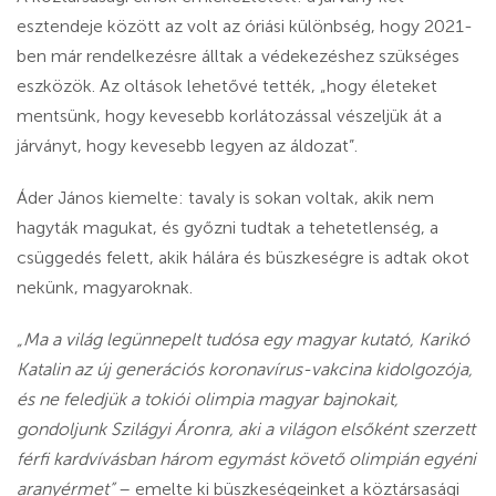
esztendeje között az volt az óriási különbség, hogy 2021-
ben már rendelkezésre álltak a védekezéshez szükséges
eszközök. Az oltások lehetővé tették, „hogy életeket
mentsünk, hogy kevesebb korlátozással vészeljük át a
járványt, hogy kevesebb legyen az áldozat”.
Áder János kiemelte: tavaly is sokan voltak, akik nem
hagyták magukat, és győzni tudtak a tehetetlenség, a
csüggedés felett, akik hálára és büszkeségre is adtak okot
nekünk, magyaroknak.
„Ma a világ legünnepelt tudósa egy magyar kutató, Karikó
Katalin az új generációs koronavírus-vakcina kidolgozója,
és ne feledjük a tokiói olimpia magyar bajnokait,
gondoljunk Szilágyi Áronra, aki a világon elsőként szerzett
férfi kardvívásban három egymást követő olimpián egyéni
aranyérmet”
– emelte ki büszkeségeinket a köztársasági