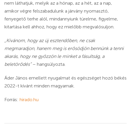
nem láthatjuk, melyik az a hónap, az a hét, az a nap,
amikor végre felszabadulunk a járvány nyomasztó,
fenyegető terhe alól, mindannyiunk türelme, figyelme,
kitartása kell ahhoz, hogy ez mielőbb megvalósuljon.
„Kívánom, hogy az új esztendőben, ne csak
megmaradjon, hanem meg is erősödjön bennünk a tenni
akarás, hogy ne győzzön le minket a fásultság, a
beletörődés”
– hangsúlyozta.
Áder János emellett nyugalmat és egészséget hozó békés
2022-t kívánt minden magyarnak.
Forrás:
hirado.hu