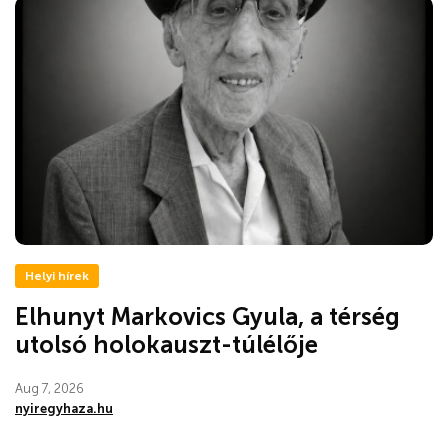
Helyi hírek
Elhunyt Markovics Gyula, a térség
utolsó holokauszt-túlélője
Aug 7, 2026
nyiregyhaza.hu