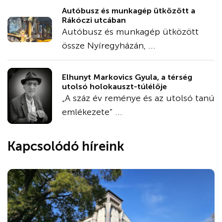
Autóbusz és munkagép ütközött a
Rákóczi utcában
Autóbusz és munkagép ütközött
össze Nyíregyházán, ...
Elhunyt Markovics Gyula, a térség
utolsó holokauszt-túlélője
„A száz év reménye és az utolsó tanú
emlékezete” ...
Kapcsolódó híreink