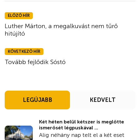
ELŐZŐ HÍR
Luther Márton, a megalkuvást nem tűrő
hitújító
KÖVETKEZŐ HÍR
Tovább fejlődik Sóstó
LEGÚJABB
KEDVELT
Két héten belül kétszer is meglőtte
ismerősét légpuskával ...
Alig néhány nap telt el a két eset