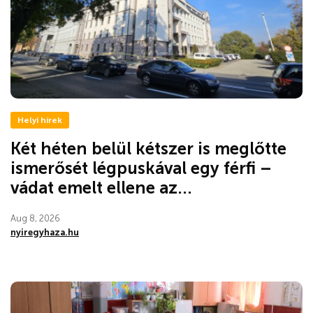
Helyi hírek
Két héten belül kétszer is meglőtte
ismerősét légpuskával egy férfi –
vádat emelt ellene az...
Aug 8, 2026
nyiregyhaza.hu