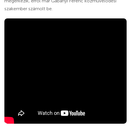
megérkezik, erről már Gabányi Ferenc közművelődési
szakember számolt be.