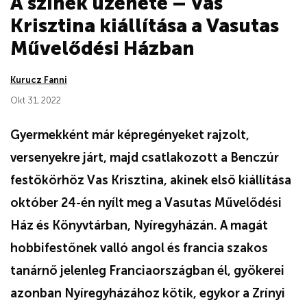
A színek üzenete – Vas
Krisztina kiállítása a Vasutas
Művelődési Házban
Kurucz Fanni
Okt 31, 2022
Gyermekként már képregényeket rajzolt,
versenyekre járt, majd csatlakozott a Benczúr
festőkörhöz Vas Krisztina, akinek első kiállítása
október 24-én nyílt meg a Vasutas Művelődési
Ház és Könyvtárban, Nyíregyházán. A magát
hobbifestőnek valló angol és francia szakos
tanárnő jelenleg Franciaországban él, gyökerei
azonban Nyíregyházához kötik, egykor a Zrínyi