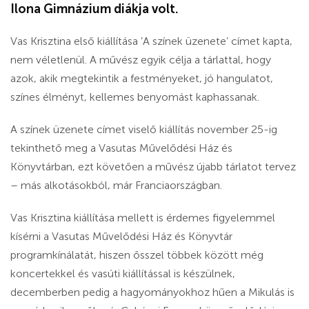
Ilona Gimnázium diákja volt.
Vas Krisztina első kiállítása ’A színek üzenete’ címet kapta,
nem véletlenül. A művész egyik célja a tárlattal, hogy
azok, akik megtekintik a festményeket, jó hangulatot,
színes élményt, kellemes benyomást kaphassanak.
A színek üzenete címet viselő kiállítás november 25-ig
tekinthető meg a Vasutas Művelődési Ház és
Könyvtárban, ezt követően a művész újabb tárlatot tervez
– más alkotásokból, már Franciaországban.
Vas Krisztina kiállítása mellett is érdemes figyelemmel
kísérni a Vasutas Művelődési Ház és Könyvtár
programkínálatát, hiszen ősszel többek között még
koncertekkel és vasúti kiállítással is készülnek,
decemberben pedig a hagyományokhoz hűen a Mikulás is