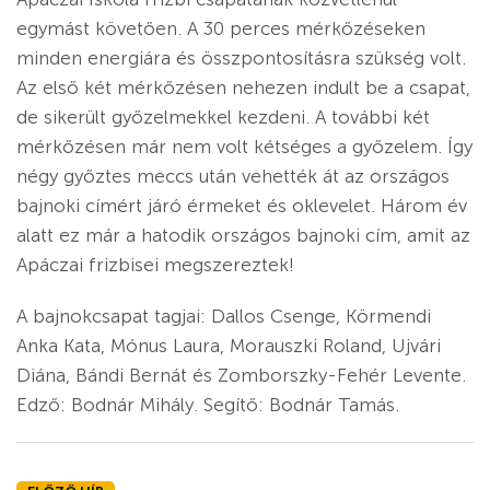
egymást követően. A 30 perces mérkőzéseken
minden energiára és összpontosításra szükség volt.
Az első két mérkőzésen nehezen indult be a csapat,
de sikerült győzelmekkel kezdeni. A további két
mérkőzésen már nem volt kétséges a győzelem. Így
négy győztes meccs után vehették át az országos
bajnoki címért járó érmeket és oklevelet. Három év
alatt ez már a hatodik országos bajnoki cím, amit az
Apáczai frizbisei megszereztek!
A bajnokcsapat tagjai: Dallos Csenge, Körmendi
Anka Kata, Mónus Laura, Morauszki Roland, Ujvári
Diána, Bándi Bernát és Zomborszky-Fehér Levente.
Edző: Bodnár Mihály. Segítő: Bodnár Tamás.