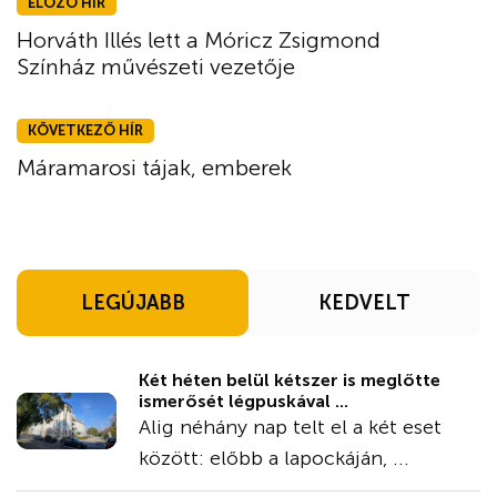
ELŐZŐ HÍR
Horváth Illés lett a Móricz Zsigmond
Színház művészeti vezetője
KÖVETKEZŐ HÍR
Máramarosi tájak, emberek
LEGÚJABB
KEDVELT
Két héten belül kétszer is meglőtte
ismerősét légpuskával ...
Alig néhány nap telt el a két eset
között: előbb a lapockáján, ...