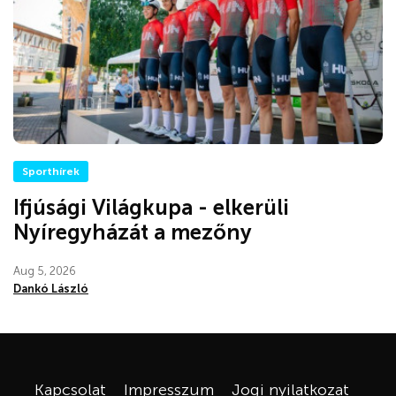
Sporthírek
Ifjúsági Világkupa - elkerüli
Nyíregyházát a mezőny
Aug 5, 2026
Dankó László
Kapcsolat
Impresszum
Jogi nyilatkozat