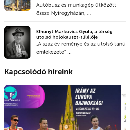
Autóbusz és munkagép ütközött
össze Nyíregyházán, ...
Elhunyt Markovics Gyula, a térség
utolsó holokauszt-túlélője
„A száz év reménye és az utolsó tanú
emlékezete” ...
Kapcsolódó híreink